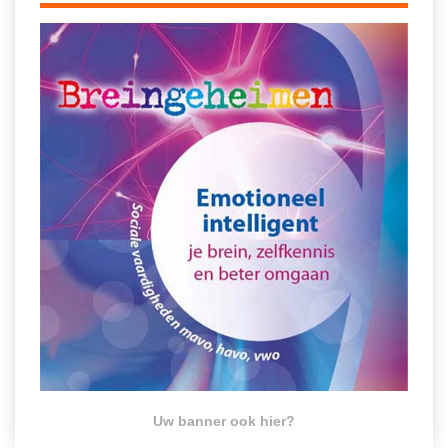
Spelletjes
Studieschuld & Hypotheek
Sprookjes
Middelbare school niveaus
Startpagina onderwijs
Studenten laptop
Tweede Wereldoorlog
Docentenplein nieuwsbrief
Nieuwsbrief archief
Onderwijs CV
Schoolvakanties
Huiswerkbegeleiding
Huiswerkbegeleider zoeken
Huiswerkbegeleider worden
Uw banner ook hier?