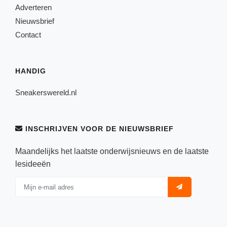
Techniek
Taalvaardigheden
Adverteren
Nieuwsbrief
Topografie
LESMATERIAAL
Contact
Verkeer
Beeldende Vorming
Verzorging
Biologie
HANDIG
Geld PO
THEMA'S
Sneakerswereld.nl
Geld VO
Budgetteren
Geschiedenis
De boerderij
INSCHRIJVEN VOOR DE NIEUWSBRIEF
Maatschappijleer
Duurzaamheid
Maandelijks het laatste onderwijsnieuws en de laatste
Orientatie
lesideeën
Eerste wereldoorlog
Rekenen
Evolutieleer
Sociale vaardigheden
Feest- en Gedenkdagen
Taalvaardigheid
Godsdienstonderwijs