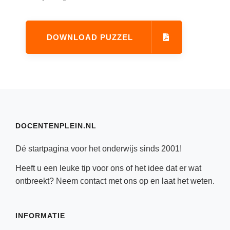
(hersen)onderzoek
Klassieke Talen
Almere
(23)
Meesterbaan onderwijsvacatures
Dordrecht
(21)
Letterkunde
DOWNLOAD PUZZEL
LEERMETHODEN
Eindhoven
(13)
Levensbeschouwing
Zoetermeer
(13)
Maatschappijleer
Biologie
Amersfoort
(11)
Muziek
Examentraining
Apeldoorn
(10)
Natuurkunde
Frans
Nederlands
DOCENTENPLEIN.NL
Geschiedenis
Rekenen / Wiskunde
Media
Dé startpagina voor het onderwijs sinds 2001!
Scheikunde
Nederlands
Heeft u een leuke tip voor ons of het idee dat er wat
Sociale vaardigheden
ontbreekt? Neem
contact
met ons op en laat het weten.
Rekenen
Spaans
Sociale vaardigheden
Studievaardigheden
INFORMATIE
Studievaardigheden