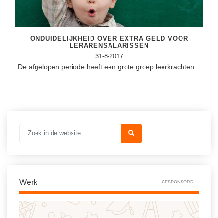
Techniek
Taalvaardigheden
Topografie
LESMATERIAAL
Verkeer
ONDUIDELIJKHEID OVER EXTRA GELD VOOR
Beeldende Vorming
LERARENSALARISSEN
Verzorging
31-8-2017
Biologie
De afgelopen periode heeft een grote groep leerkrachten...
Geld PO
THEMA'S
Geld VO
Budgetteren
Geschiedenis
De boerderij
Maatschappijleer
Duurzaamheid
Orientatie
Eerste wereldoorlog
Rekenen
Evolutieleer
Werk
GESPONSORD
Sociale vaardigheden
Feest- en Gedenkdagen
Taalvaardigheid
Godsdienstonderwijs