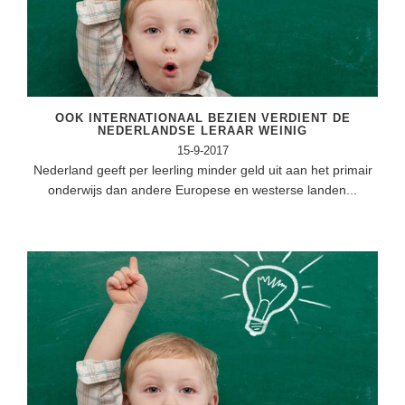
(hersen)onderzoek
Klassieke Talen
Almere
(23)
Meesterbaan onderwijsvacatures
Dordrecht
(21)
Letterkunde
LEERMETHODEN
Eindhoven
(13)
Levensbeschouwing
Zoetermeer
(13)
OOK INTERNATIONAAL BEZIEN VERDIENT DE
Maatschappijleer
Biologie
NEDERLANDSE LERAAR WEINIG
Amersfoort
(11)
15-9-2017
Muziek
Examentraining
Nederland geeft per leerling minder geld uit aan het primair
Apeldoorn
(10)
Natuurkunde
Frans
onderwijs dan andere Europese en westerse landen...
Nederlands
Geschiedenis
Rekenen / Wiskunde
Media
Scheikunde
Nederlands
Sociale vaardigheden
Rekenen
Spaans
Sociale vaardigheden
Studievaardigheden
Studievaardigheden