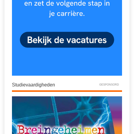
Spelletjes
Studieschuld & Hypotheek
Sprookjes
Middelbare school niveaus
Startpagina onderwijs
Studenten laptop
Tweede Wereldoorlog
Docentenplein nieuwsbrief
Nieuwsbrief archief
Onderwijs CV
Schoolvakanties
Huiswerkbegeleiding
Studievaardigheden
GESPONSORD
Huiswerkbegeleider zoeken
Huiswerkbegeleider worden