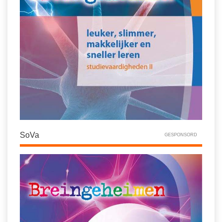
SoVa
GESPONSORD