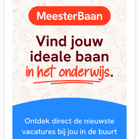
Vakoverstijgend
Kerstfeest
Verzorging
Kinderboekenweek
MEER...
Kleurplaten
AI voor het onderwijs
Mediawijsheid
Kruiswoordpuzzels
Nieuws
Onderwijslonen
Onderwijsprijs
Vrijeschoolonderwijs
Ruimte
Montessori onderwijs
Schoolreisideeën
Jenaplanonderwijs
Schoolspullen
Daltononderwijs
Seizoenen
Schoolspullen
Seksualiteit
Onderwijsvacatures
Sinterklaas
Afscheidstekst collega