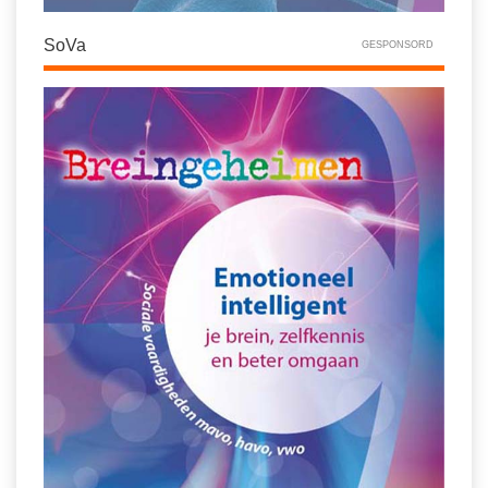
SoVa
GESPONSORD