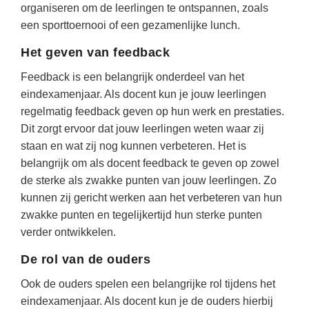
Spelletjes
organiseren om de leerlingen te ontspannen, zoals
Studieschuld & Hypotheek
een sporttoernooi of een gezamenlijke lunch.
Sprookjes
Middelbare school niveaus
Het geven van feedback
Startpagina onderwijs
Studenten laptop
Feedback is een belangrijk onderdeel van het
Tweede Wereldoorlog
Docentenplein nieuwsbrief
eindexamenjaar. Als docent kun je jouw leerlingen
regelmatig feedback geven op hun werk en prestaties.
Nieuwsbrief archief
Dit zorgt ervoor dat jouw leerlingen weten waar zij
Onderwijs CV
staan en wat zij nog kunnen verbeteren. Het is
belangrijk om als docent feedback te geven op zowel
Schoolvakanties
de sterke als zwakke punten van jouw leerlingen. Zo
Huiswerkbegeleiding
kunnen zij gericht werken aan het verbeteren van hun
zwakke punten en tegelijkertijd hun sterke punten
Huiswerkbegeleider zoeken
verder ontwikkelen.
Huiswerkbegeleider worden
De rol van de ouders
Ook de ouders spelen een belangrijke rol tijdens het
eindexamenjaar. Als docent kun je de ouders hierbij