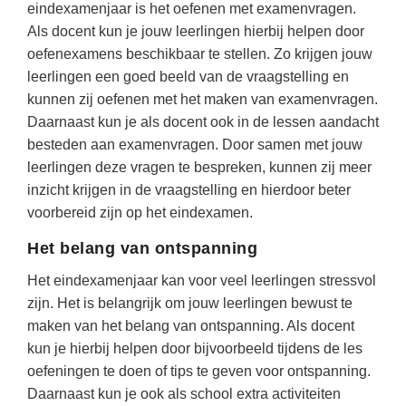
Vakoverstijgend
eindexamenjaar is het oefenen met examenvragen.
Kerstfeest
Als docent kun je jouw leerlingen hierbij helpen door
Verzorging
Kinderboekenweek
oefenexamens beschikbaar te stellen. Zo krijgen jouw
MEER...
leerlingen een goed beeld van de vraagstelling en
Kleurplaten
kunnen zij oefenen met het maken van examenvragen.
AI voor het onderwijs
Mediawijsheid
Daarnaast kun je als docent ook in de lessen aandacht
Kruiswoordpuzzels
besteden aan examenvragen. Door samen met jouw
Nieuws
leerlingen deze vragen te bespreken, kunnen zij meer
Onderwijslonen
Onderwijsprijs
inzicht krijgen in de vraagstelling en hierdoor beter
Vrijeschoolonderwijs
voorbereid zijn op het eindexamen.
Ruimte
Montessori onderwijs
Het belang van ontspanning
Schoolreisideeën
Jenaplanonderwijs
Het eindexamenjaar kan voor veel leerlingen stressvol
Schoolspullen
Daltononderwijs
zijn. Het is belangrijk om jouw leerlingen bewust te
Seizoenen
maken van het belang van ontspanning. Als docent
Schoolspullen
Seksualiteit
kun je hierbij helpen door bijvoorbeeld tijdens de les
Onderwijsvacatures
oefeningen te doen of tips te geven voor ontspanning.
Sinterklaas
Daarnaast kun je ook als school extra activiteiten
Afscheidstekst collega