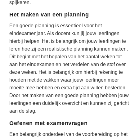
spijkeren.
Techniek
Taalvaardigheden
Topografie
Het maken van een planning
LESMATERIAAL
Verkeer
Een goede planning is essentieel voor het
Beeldende Vorming
eindexamenjaar. Als docent kun jij jouw leerlingen
Verzorging
Biologie
hierbij helpen. Het is belangrijk om jouw leerlingen te
leren hoe zij een realistische planning kunnen maken.
Geld PO
THEMA'S
Dit begint met het bepalen van het aantal weken tot
Geld VO
aan het eindexamen en het verdelen van de stof over
Budgetteren
deze weken. Het is belangrijk om hierbij rekening te
Geschiedenis
De boerderij
houden met de vakken waar jouw leerlingen meer
Maatschappijleer
moeite mee hebben en extra tijd aan willen besteden.
Duurzaamheid
Orientatie
Door het maken van een goede planning hebben jouw
Eerste wereldoorlog
leerlingen een duidelijk overzicht en kunnen zij gericht
Rekenen
aan de slag.
Evolutieleer
Sociale vaardigheden
Oefenen met examenvragen
Feest- en Gedenkdagen
Taalvaardigheid
Godsdienstonderwijs
Een belangrijk onderdeel van de voorbereiding op het