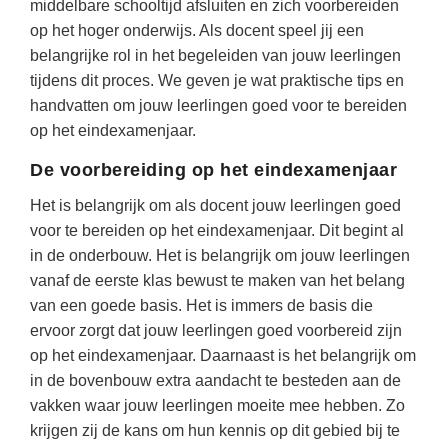
(hersen)onderzoek
middelbare schooltijd afsluiten en zich voorbereiden
Klassieke Talen
Den Haag
(46)
op het hoger onderwijs. Als docent speel jij een
Meesterbaan onderwijsvacatures
belangrijke rol in het begeleiden van jouw leerlingen
Dordrecht
(36)
Letterkunde
tijdens dit proces. We geven je wat praktische tips en
LEERMETHODEN
Lelystad
(19)
Levensbeschouwing
handvatten om jouw leerlingen goed voor te bereiden
Eindhoven
op het eindexamenjaar.
(18)
Maatschappijleer
Biologie
Alkmaar
(18)
Muziek
De voorbereiding op het eindexamenjaar
Examentraining
Zoetermeer
(17)
Natuurkunde
Het is belangrijk om als docent jouw leerlingen goed
Frans
voor te bereiden op het eindexamenjaar. Dit begint al
Nederlands
Geschiedenis
in de onderbouw. Het is belangrijk om jouw leerlingen
Rekenen / Wiskunde
vanaf de eerste klas bewust te maken van het belang
Media
van een goede basis. Het is immers de basis die
Scheikunde
Nederlands
ervoor zorgt dat jouw leerlingen goed voorbereid zijn
Sociale vaardigheden
Rekenen
op het eindexamenjaar. Daarnaast is het belangrijk om
in de bovenbouw extra aandacht te besteden aan de
Spaans
Sociale vaardigheden
vakken waar jouw leerlingen moeite mee hebben. Zo
Studievaardigheden
Studievaardigheden
krijgen zij de kans om hun kennis op dit gebied bij te