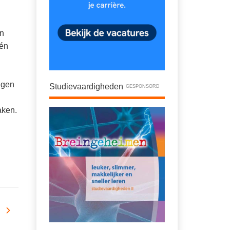
en
één
ngen
Studievaardigheden
GESPONSORD
aken.