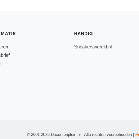
RMATIE
HANDIG
eren
Sneakerswereld.nl
brief
t
© 2001-2026 Docentenplein.nl - Alle rechten voorbehouden |
P