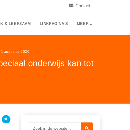
Contact
UK & LEERZAAM
LINKPAGINA'S
MEER...
t 1 augustus 2020
ciaal onderwijs kan tot