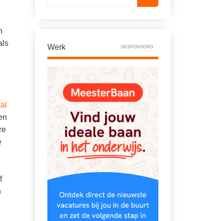
n
als
Werk
GESPONSORD
al
en
re
e
f
n