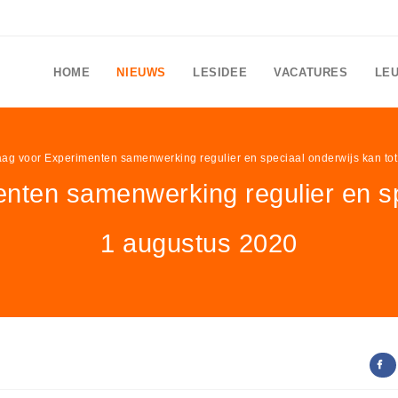
HOME
NIEUWS
LESIDEE
VACATURES
LE
ag voor Experimenten samenwerking regulier en speciaal onderwijs kan to
ten samenwerking regulier en spe
1 augustus 2020