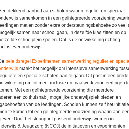
Een dekkend aanbod aan scholen waarin regulier en speciaal
onderwijs samenkomen in een geïntegreerde voorziening waari
leerlingen met en zonder extra ondersteuningsbehoefte zo veel 
mogelijk samen naar school gaan, in dezelfde klas zitten en op
hetzelfde schoolplein spelen. Dat is de ontwikkeling richting
inclusiever onderwijs.
De
beleidsregel Experimenten samenwerking regulier en specia
onderwijs
maakt het mogelijk om intensieve samenwerking tuss
reguliere en speciale scholen aan te gaan. Dit past in een brede
ontwikkeling om tot meer inclusie en maatwerk voor leerlingen t
komen. Met een geïntegreerde voorziening die meerdere
nderen een zo thuisnabij mogelijke onderwijsplek bieden en
behoeften van de leerlingen. Scholen kunnen zelf het initiatie
n te komen tot een geïntegreerde voorziening waarin aan ee
egeven. Door het steunpunt passend onderwijs worden in
erwijs & Jeugdzorg (NCOJ) de initiatieven en experimenten