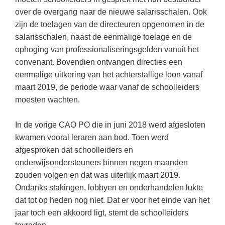
Techniek
Taalvaardigheden
over de overgang naar de nieuwe salarisschalen. Ook
Topografie
zijn de toelagen van de directeuren opgenomen in de
LESMATERIAAL
salarisschalen, naast de eenmalige toelage en de
Verkeer
Beeldende Vorming
ophoging van professionaliseringsgelden vanuit het
Verzorging
convenant. Bovendien ontvangen directies een
Biologie
eenmalige uitkering van het achterstallige loon vanaf
Geld PO
THEMA'S
maart 2019, de periode waar vanaf de schoolleiders
Geld VO
moesten wachten.
Budgetteren
Geschiedenis
In de vorige CAO PO die in juni 2018 werd afgesloten
De boerderij
Maatschappijleer
kwamen vooral leraren aan bod. Toen werd
Duurzaamheid
afgesproken dat schoolleiders en
Orientatie
onderwijsondersteuners binnen negen maanden
Eerste wereldoorlog
Rekenen
zouden volgen en dat was uiterlijk maart 2019.
Evolutieleer
Ondanks stakingen, lobbyen en onderhandelen lukte
Sociale vaardigheden
Feest- en Gedenkdagen
dat tot op heden nog niet. Dat er voor het einde van het
Taalvaardigheid
jaar toch een akkoord ligt, stemt de schoolleiders
Godsdienstonderwijs