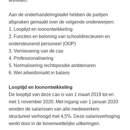
tevreden.
Vakoverstijgend
Kerstfeest
Verzorging
Aan de onderhandelingstafel hebben de partijen
Kinderboekenweek
afspraken gemaakt over de volgende onderwerpen:
MEER...
Kleurplaten
1. Looptijd en loonontwikkeling
AI voor het onderwijs
2. Functies en beloning van schooldirecteuren en
Mediawijsheid
Kruiswoordpuzzels
ondersteunend personeel (OOP)
Nieuws
3. Vernieuwing van de cao
Onderwijslonen
4. Professionalisering
Onderwijsprijs
Vrijeschoolonderwijs
5. Normalisering rechtspositie ambtenaren
Ruimte
6. Wet arbeidsmarkt in balans
Montessori onderwijs
Schoolreisideeën
Jenaplanonderwijs
Looptijd en loonontwikkeling
Schoolspullen
De looptijd van deze cao is van 1 maart 2019 tot en
Daltononderwijs
Seizoenen
met 1 november 2020. Met ingang van 1 januari 2020
Schoolspullen
worden de salarissen van alle medewerkers
Seksualiteit
structureel verhoogd met 4,5%. Deze salarisverhoging
Onderwijsvacatures
Sinterklaas
werkt door in de bovenwettelijke uitkeringen.
Afscheidstekst collega