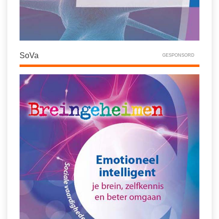
SoVa
GESPONSORD