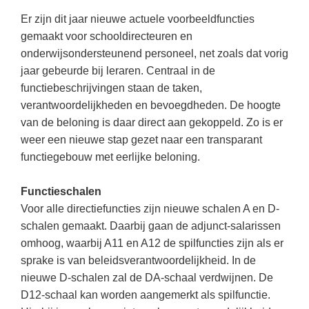
Spelletjes
Studieschuld & Hypotheek
Er zijn dit jaar nieuwe actuele voorbeeldfuncties
Sprookjes
gemaakt voor schooldirecteuren en
Middelbare school niveaus
onderwijsondersteunend personeel, net zoals dat vorig
Startpagina onderwijs
Studenten laptop
jaar gebeurde bij leraren. Centraal in de
Tweede Wereldoorlog
functiebeschrijvingen staan de taken,
Docentenplein nieuwsbrief
verantwoordelijkheden en bevoegdheden. De hoogte
Nieuwsbrief archief
van de beloning is daar direct aan gekoppeld. Zo is er
weer een nieuwe stap gezet naar een transparant
Onderwijs CV
functiegebouw met eerlijke beloning.
Schoolvakanties
Functieschalen
Huiswerkbegeleiding
Voor alle directiefuncties zijn nieuwe schalen A en D-
Huiswerkbegeleider zoeken
schalen gemaakt. Daarbij gaan de adjunct-salarissen
Huiswerkbegeleider worden
omhoog, waarbij A11 en A12 de spilfuncties zijn als er
sprake is van beleidsverantwoordelijkheid. In de
nieuwe D-schalen zal de DA-schaal verdwijnen. De
D12-schaal kan worden aangemerkt als spilfunctie.