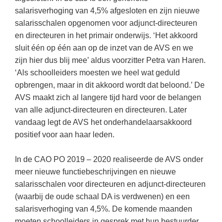
(hersen)onderzoek
Klassieke Talen
salarisverhoging van 4,5% afgesloten en zijn nieuwe
Den Haag
(46)
Meesterbaan onderwijsvacatures
salarisschalen opgenomen voor adjunct-directeuren
Dordrecht
(36)
Letterkunde
en directeuren in het primair onderwijs. ‘Het akkoord
LEERMETHODEN
Lelystad
(19)
Levensbeschouwing
sluit één op één aan op de inzet van de AVS en we
zijn hier dus blij mee’ aldus voorzitter Petra van Haren.
Eindhoven
(18)
Maatschappijleer
Biologie
‘Als schoolleiders moesten we heel wat geduld
Alkmaar
(18)
Muziek
opbrengen, maar in dit akkoord wordt dat beloond.’ De
Examentraining
AVS maakt zich al langere tijd hard voor de belangen
Zoetermeer
(17)
Natuurkunde
Frans
van alle adjunct-directeuren en directeuren. Later
Nederlands
Geschiedenis
vandaag legt de AVS het onderhandelaarsakkoord
positief voor aan haar leden.
Rekenen / Wiskunde
Media
Scheikunde
Nederlands
In de CAO PO 2019 – 2020 realiseerde de AVS onder
meer nieuwe functiebeschrijvingen en nieuwe
Sociale vaardigheden
Rekenen
salarisschalen voor directeuren en adjunct-directeuren
Spaans
Sociale vaardigheden
(waarbij de oude schaal DA is verdwenen) en een
Studievaardigheden
salarisverhoging van 4,5%. De komende maanden
Studievaardigheden
moeten schoolleiders in gesprek met hun bestuurder