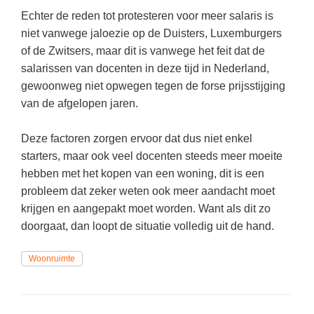
Spelletjes
Echter de reden tot protesteren voor meer salaris is
Studieschuld & Hypotheek
Sprookjes
niet vanwege jaloezie op de Duisters, Luxemburgers
Middelbare school niveaus
of de Zwitsers, maar dit is vanwege het feit dat de
Startpagina onderwijs
salarissen van docenten in deze tijd in Nederland,
Studenten laptop
Tweede Wereldoorlog
gewoonweg niet opwegen tegen de forse prijsstijging
Docentenplein nieuwsbrief
van de afgelopen jaren.
Nieuwsbrief archief
Deze factoren zorgen ervoor dat dus niet enkel
Onderwijs CV
starters, maar ook veel docenten steeds meer moeite
Schoolvakanties
hebben met het kopen van een woning, dit is een
probleem dat zeker weten ook meer aandacht moet
Huiswerkbegeleiding
krijgen en aangepakt moet worden. Want als dit zo
Huiswerkbegeleider zoeken
doorgaat, dan loopt de situatie volledig uit de hand.
Huiswerkbegeleider worden
Woonruimte