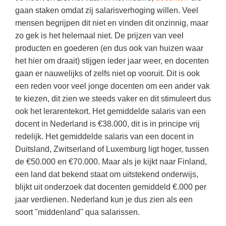
Vakoverstijgend
Kerstfeest
gaan staken omdat zij salarisverhoging willen. Veel
Verzorging
mensen begrijpen dit niet en vinden dit onzinnig, maar
Kinderboekenweek
zo gek is het helemaal niet. De prijzen van veel
MEER...
Kleurplaten
producten en goederen (en dus ook van huizen waar
AI voor het onderwijs
het hier om draait) stijgen ieder jaar weer, en docenten
Mediawijsheid
gaan er nauwelijks of zelfs niet op vooruit. Dit is ook
Kruiswoordpuzzels
Nieuws
een reden voor veel jonge docenten om een ander vak
Onderwijslonen
te kiezen, dit zien we steeds vaker en dit stimuleert dus
Onderwijsprijs
ook het lerarentekort. Het gemiddelde salaris van een
Vrijeschoolonderwijs
Ruimte
docent in Nederland is €38.000, dit is in principe vrij
Montessori onderwijs
redelijk. Het gemiddelde salaris van een docent in
Schoolreisideeën
Jenaplanonderwijs
Duitsland, Zwitserland of Luxemburg ligt hoger, tussen
Schoolspullen
de €50.000 en €70.000. Maar als je kijkt naar Finland,
Daltononderwijs
een land dat bekend staat om uitstekend onderwijs,
Seizoenen
Schoolspullen
blijkt uit onderzoek dat docenten gemiddeld €.000 per
Seksualiteit
jaar verdienen. Nederland kun je dus zien als een
Onderwijsvacatures
Sinterklaas
soort ''middenland'' qua salarissen.
Afscheidstekst collega