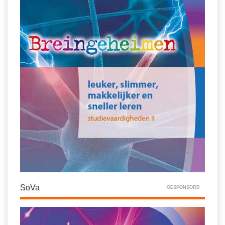
SoVa
GESPONSORD