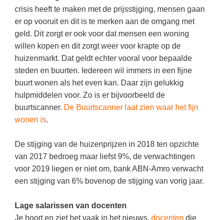
Techniek
Taalvaardigheden
crisis heeft te maken met de prijsstijging, mensen gaan
er op vooruit en dit is te merken aan de omgang met
Topografie
LESMATERIAAL
geld. Dit zorgt er ook voor dat mensen een woning
Verkeer
Beeldende Vorming
willen kopen en dit zorgt weer voor krapte op de
Verzorging
huizenmarkt. Dat geldt echter vooral voor bepaalde
Biologie
steden en buurten. Iedereen wil immers in een fijne
Geld PO
THEMA'S
buurt wonen als het even kan. Daar zijn gelukkig
hulpmiddelen voor. Zo is er bijvoorbeeld de
Geld VO
Budgetteren
buurtscanner.
De Buurtscanner laat zien waar het fijn
Geschiedenis
wonen is
.
De boerderij
Maatschappijleer
Duurzaamheid
De stijging van de huizenprijzen in 2018 ten opzichte
Orientatie
van 2017 bedroeg maar liefst 9%, de verwachtingen
Eerste wereldoorlog
Rekenen
voor 2019 liegen er niet om, bank ABN-Amro verwacht
Evolutieleer
een stijging van 6% bovenop de stijging van vorig jaar.
Sociale vaardigheden
Feest- en Gedenkdagen
Taalvaardigheid
Lage salarissen van docenten
Godsdienstonderwijs
Je hoort en ziet het vaak in het nieuws,
docenten
die