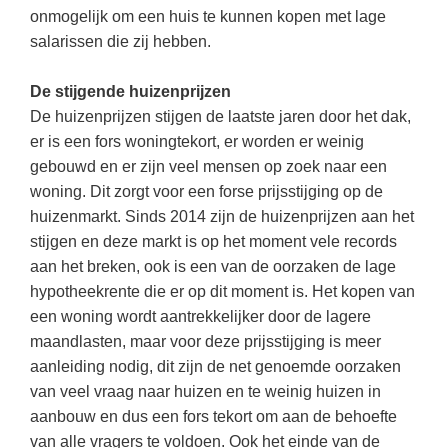
(hersen)onderzoek
onmogelijk om een huis te kunnen kopen met lage
Klassieke Talen
Den Haag
(40)
Meesterbaan onderwijsvacatures
salarissen die zij hebben.
Dordrecht
(35)
Letterkunde
LEERMETHODEN
De stijgende huizenprijzen
Zoetermeer
(18)
Levensbeschouwing
De huizenprijzen stijgen de laatste jaren door het dak,
Eindhoven
(17)
Maatschappijleer
Biologie
er is een fors woningtekort, er worden er weinig
Alkmaar
gebouwd en er zijn veel mensen op zoek naar een
(16)
Muziek
Examentraining
woning. Dit zorgt voor een forse prijsstijging op de
Haarlem
(16)
Natuurkunde
Frans
huizenmarkt. Sinds 2014 zijn de huizenprijzen aan het
Nederlands
stijgen en deze markt is op het moment vele records
Geschiedenis
aan het breken, ook is een van de oorzaken de lage
Rekenen / Wiskunde
Media
hypotheekrente die er op dit moment is. Het kopen van
Scheikunde
een woning wordt aantrekkelijker door de lagere
Nederlands
maandlasten, maar voor deze prijsstijging is meer
Sociale vaardigheden
Rekenen
aanleiding nodig, dit zijn de net genoemde oorzaken
Spaans
Sociale vaardigheden
van veel vraag naar huizen en te weinig huizen in
aanbouw en dus een fors tekort om aan de behoefte
Studievaardigheden
Studievaardigheden
van alle vragers te voldoen. Ook het einde van de