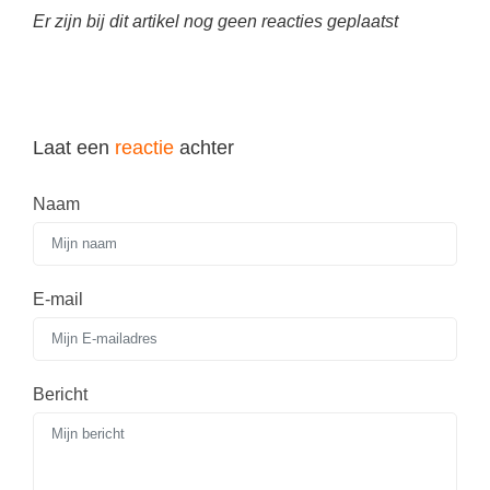
Spelletjes
Er zijn bij dit artikel nog geen reacties geplaatst
Studieschuld & Hypotheek
Sprookjes
Middelbare school niveaus
Startpagina onderwijs
Studenten laptop
Tweede Wereldoorlog
Laat een
Docentenplein nieuwsbrief
reactie
achter
Nieuwsbrief archief
Naam
Onderwijs CV
Schoolvakanties
E-mail
Huiswerkbegeleiding
Huiswerkbegeleider zoeken
Huiswerkbegeleider worden
Bericht