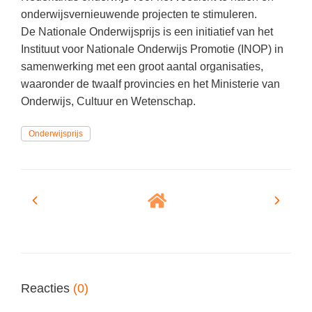
Vakoverstijgend
Kerstfeest
onderwijsvernieuwende projecten te stimuleren.
Verzorging
De Nationale Onderwijsprijs is een initiatief van het
Kinderboekenweek
Instituut voor Nationale Onderwijs Promotie (INOP) in
MEER...
Kleurplaten
samenwerking met een groot aantal organisaties,
AI voor het onderwijs
waaronder de twaalf provincies en het Ministerie van
Mediawijsheid
Onderwijs, Cultuur en Wetenschap.
Kruiswoordpuzzels
Nieuws
Onderwijslonen
Onderwijsprijs
Onderwijsprijs
Vrijeschoolonderwijs
Ruimte
Montessori onderwijs
Schoolreisideeën
Jenaplanonderwijs
Schoolspullen
Daltononderwijs
Seizoenen
Schoolspullen
Seksualiteit
Onderwijsvacatures
Reacties
(0)
Sinterklaas
Afscheidstekst collega