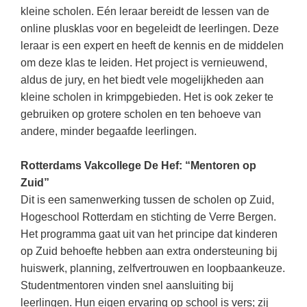
(hersen)onderzoek
kleine scholen. Eén leraar bereidt de lessen van de
Klassieke Talen
Den Haag
(40)
Meesterbaan onderwijsvacatures
online plusklas voor en begeleidt de leerlingen. Deze
Dordrecht
(35)
Letterkunde
leraar is een expert en heeft de kennis en de middelen
LEERMETHODEN
om deze klas te leiden. Het project is vernieuwend,
Zoetermeer
(18)
Levensbeschouwing
aldus de jury, en het biedt vele mogelijkheden aan
Eindhoven
(17)
Maatschappijleer
Biologie
kleine scholen in krimpgebieden. Het is ook zeker te
Haarlem
gebruiken op grotere scholen en ten behoeve van
(16)
Muziek
Examentraining
andere, minder begaafde leerlingen.
Alkmaar
(16)
Natuurkunde
Frans
Nederlands
Rotterdams Vakcollege De Hef: “Mentoren op
Geschiedenis
Zuid”
Rekenen / Wiskunde
Media
Dit is een samenwerking tussen de scholen op Zuid,
Scheikunde
Hogeschool Rotterdam en stichting de Verre Bergen.
Nederlands
Het programma gaat uit van het principe dat kinderen
Sociale vaardigheden
Rekenen
op Zuid behoefte hebben aan extra ondersteuning bij
Spaans
Sociale vaardigheden
huiswerk, planning, zelfvertrouwen en loopbaankeuze.
Studentmentoren vinden snel aansluiting bij
Studievaardigheden
Studievaardigheden
leerlingen. Hun eigen ervaring op school is vers; zij