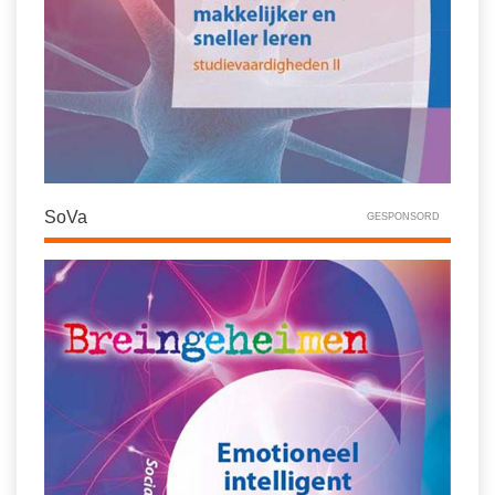
SoVa
GESPONSORD