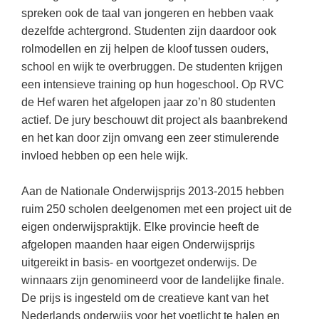
Techniek
Taalvaardigheden
spreken ook de taal van jongeren en hebben vaak
dezelfde achtergrond. Studenten zijn daardoor ook
Topografie
LESMATERIAAL
rolmodellen en zij helpen de kloof tussen ouders,
Verkeer
Beeldende Vorming
school en wijk te overbruggen. De studenten krijgen
Verzorging
een intensieve training op hun hogeschool. Op RVC
Biologie
de Hef waren het afgelopen jaar zo’n 80 studenten
Geld PO
THEMA'S
actief. De jury beschouwt dit project als baanbrekend
en het kan door zijn omvang een zeer stimulerende
Geld VO
Budgetteren
invloed hebben op een hele wijk.
Geschiedenis
De boerderij
Aan de Nationale Onderwijsprijs 2013-2015 hebben
Maatschappijleer
Duurzaamheid
ruim 250 scholen deelgenomen met een project uit de
Orientatie
eigen onderwijspraktijk. Elke provincie heeft de
Eerste wereldoorlog
Rekenen
afgelopen maanden haar eigen Onderwijsprijs
Evolutieleer
uitgereikt in basis- en voortgezet onderwijs. De
Sociale vaardigheden
winnaars zijn genomineerd voor de landelijke finale.
Feest- en Gedenkdagen
Taalvaardigheid
De prijs is ingesteld om de creatieve kant van het
Godsdienstonderwijs
Nederlands onderwijs voor het voetlicht te halen en