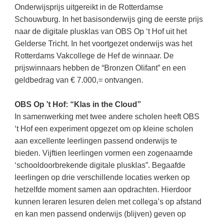
Kerst kleurplaten
Boek: Kleine werelden van het zonnestelsel
Onderwijsprijs uitgereikt in de Rotterdamse
Digitaal onderwijs
Lespakket ‘Circulaire Economie - van
Frans
(31)
Biologie
Schouwburg. In het basisonderwijs ging de eerste prijs
Leren met klassieke muziek
PUZZELS
verpakking tot nieuwe grondstof’
Cito toets
naar de digitale plusklas van OBS Op ‘t Hof uit het
Techniek
(28)
Burgerschap
Lasermachine voor het onderwijs
Woordpuzzels
Gastles Zeebenen in de klas
Gelderse Tricht. In het voortgezet onderwijs was het
Eindexamens
Open vacature
(27)
Ckv
Lasergraaf
Rotterdams Vakcollege de Hef de winnaar. De
Kruiswoordpuzzels
Cursus Leer het heelal begrijpen
iPad scholen
prijswinnaars hebben de “Bronzen Olifant” en een
Engels
(24)
Duits
Onderwijs opleidingen
Van verdunningscalculator tot
LEUK IN DE KLAS
geldbedrag van € 7.000,= ontvangen.
practicumvoorbereiding: gratis online
NIEUWSARCHIEF
Duits
(21)
Economie
Gratis lesmateriaal Dove self-esteem
hulpmiddelen voor science-docenten en
Raadsels
TOA's
Augustus 2026
Lichamelijke opvoeding
OBS Op ’t Hof: “Klas in the Cloud”
(19)
Engels
Ontdek Memo voor de onderbouw zelf!
Rebussen
In samenwerking met twee andere scholen heeft OBS
DGM in de klas
Juli 2026
Economie
(17)
Filosofie
Maak uw leerlingen mediawijs!
‘t Hof een experiment opgezet om op kleine scholen
Juni 2026
Frans
aan excellente leerlingen passend onderwijs te
VACATURES PER PLAATS
Rekentuin: altijd en overal rekenen oefenen
op je eigen niveau
bieden. Vijftien leerlingen vormen een zogenaamde
Mei 2026
Fries (Frysk)
Amsterdam
(66)
‘schooldoorbrekende digitale plusklas”. Begaafde
Taalzee: adaptief oefenen en toetsen
April 2026
Geschiedenis
Rotterdam
(64)
leerlingen op drie verschillende locaties werken op
Theater als middel voor het aanleren van
hetzelfde moment samen aan opdrachten. Hierdoor
Handelswetenschappen
Almere
sociale vaardigheden
(49)
kunnen leraren lesuren delen met collega’s op afstand
Informatica
Utrecht
Lesmateriaal gebaseerd op
(45)
en kan men passend onderwijs (blijven) geven op