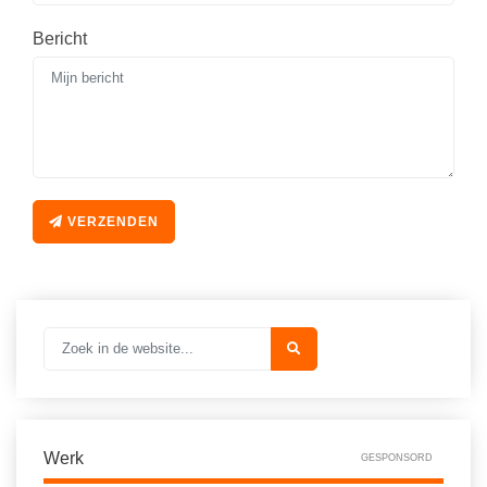
Spelletjes
Studieschuld & Hypotheek
Bericht
Sprookjes
Middelbare school niveaus
Startpagina onderwijs
Studenten laptop
Tweede Wereldoorlog
Docentenplein nieuwsbrief
Nieuwsbrief archief
VERZENDEN
Onderwijs CV
Schoolvakanties
Huiswerkbegeleiding
Huiswerkbegeleider zoeken
Huiswerkbegeleider worden
Werk
GESPONSORD