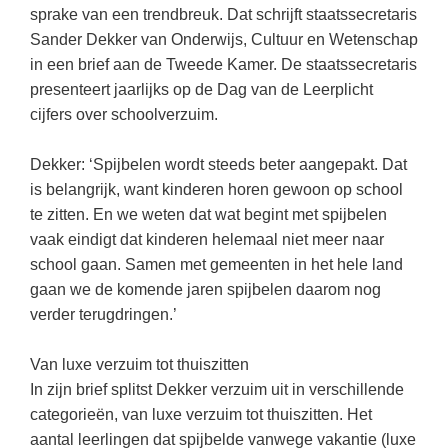
Kerst kleurplaten
Boek: Kleine werelden van het zonnestelsel
sprake van een trendbreuk. Dat schrijft staatssecretaris
Digitaal onderwijs
Lespakket ‘Circulaire Economie - van
Biologie
Sander Dekker van Onderwijs, Cultuur en Wetenschap
Leren met klassieke muziek
PUZZELS
verpakking tot nieuwe grondstof’
Cito toets
in een brief aan de Tweede Kamer. De staatssecretaris
Burgerschap
Lasermachine voor het onderwijs
Woordpuzzels
Gastles Zeebenen in de klas
presenteert jaarlijks op de Dag van de Leerplicht
Eindexamens
Ckv
Lasergraaf
cijfers over schoolverzuim.
Kruiswoordpuzzels
Cursus Leer het heelal begrijpen
iPad scholen
Duits
Onderwijs opleidingen
Van verdunningscalculator tot
LEUK IN DE KLAS
Dekker: ‘Spijbelen wordt steeds beter aangepakt. Dat
practicumvoorbereiding: gratis online
NIEUWSARCHIEF
Economie
Gratis lesmateriaal Dove self-esteem
is belangrijk, want kinderen horen gewoon op school
hulpmiddelen voor science-docenten en
Raadsels
TOA's
Augustus 2026
te zitten. En we weten dat wat begint met spijbelen
Engels
Ontdek Memo voor de onderbouw zelf!
Rebussen
vaak eindigt dat kinderen helemaal niet meer naar
DGM in de klas
Juli 2026
Filosofie
Maak uw leerlingen mediawijs!
school gaan. Samen met gemeenten in het hele land
Juni 2026
Frans
gaan we de komende jaren spijbelen daarom nog
Rekentuin: altijd en overal rekenen oefenen
op je eigen niveau
verder terugdringen.’
Mei 2026
Fries (Frysk)
Taalzee: adaptief oefenen en toetsen
April 2026
Geschiedenis
Van luxe verzuim tot thuiszitten
Theater als middel voor het aanleren van
In zijn brief splitst Dekker verzuim uit in verschillende
Handelswetenschappen
sociale vaardigheden
categorieën, van luxe verzuim tot thuiszitten. Het
Informatica
Lesmateriaal gebaseerd op
aantal leerlingen dat spijbelde vanwege vakantie (luxe