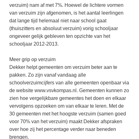
(hersen)onderzoek
verzuim) nam af met 7%. Hoewel de lichtere vormen
Klassieke Talen
Meesterbaan onderwijsvacatures
van verzuim zijn afgenomen, is het aantal leerlingen
Letterkunde
dat lange tijd helemaal niet naar school gaat
LEERMETHODEN
(thuiszitters en absoluut verzuim) vorig schooljaar
Levensbeschouwing
ongeveer gelijk gebleven ten opzichte van het
Maatschappijleer
Biologie
schooljaar 2012-2013.
Muziek
Examentraining
Meer grip op verzuim
Natuurkunde
Frans
Dekker helpt gemeenten om verzuim beter aan te
Nederlands
pakken. Zo zijn vanaf vandaag alle
Geschiedenis
schoolverzuimcijfers van alle gemeenten openbaar via
Rekenen / Wiskunde
Media
de website www.vsvkompas.nl. Gemeenten kunnen zo
Scheikunde
zien hoe vergelijkbare gemeentes het doen en elkaar
Nederlands
vervolgens opzoeken om van elkaar te leren. Met de
Sociale vaardigheden
Rekenen
30 gemeenten met het hoogste verzuim (samen goed
Spaans
Sociale vaardigheden
voor 70% van het verzuim) maakt Dekker afspraken
over hoe zij het percentage verder naar beneden
Studievaardigheden
Studievaardigheden
brengen.