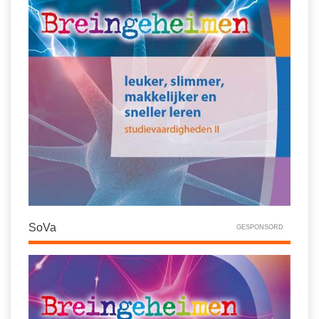
SoVa
GESPONSORD