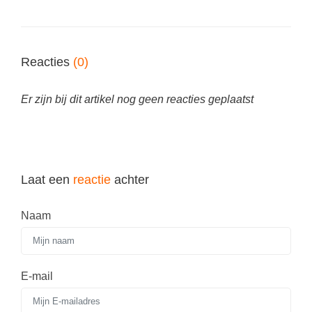
Vakoverstijgend
Kerstfeest
Verzorging
Kinderboekenweek
MEER...
Reacties
(0)
Kleurplaten
AI voor het onderwijs
Mediawijsheid
Er zijn bij dit artikel nog geen reacties geplaatst
Kruiswoordpuzzels
Nieuws
Onderwijslonen
Onderwijsprijs
Vrijeschoolonderwijs
Ruimte
Laat een
reactie
achter
Montessori onderwijs
Schoolreisideeën
Jenaplanonderwijs
Naam
Schoolspullen
Daltononderwijs
Seizoenen
Schoolspullen
Seksualiteit
E-mail
Onderwijsvacatures
Sinterklaas
Afscheidstekst collega