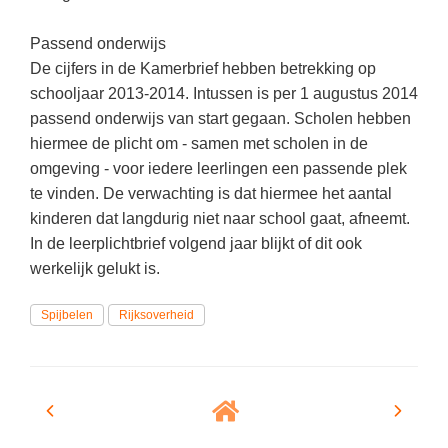
Techniek
Taalvaardigheden
Passend onderwijs
Topografie
LESMATERIAAL
De cijfers in de Kamerbrief hebben betrekking op
Verkeer
Beeldende Vorming
schooljaar 2013-2014. Intussen is per 1 augustus 2014
Verzorging
passend onderwijs van start gegaan. Scholen hebben
Biologie
hiermee de plicht om - samen met scholen in de
Geld PO
THEMA'S
omgeving - voor iedere leerlingen een passende plek
te vinden. De verwachting is dat hiermee het aantal
Geld VO
Budgetteren
kinderen dat langdurig niet naar school gaat, afneemt.
Geschiedenis
In de leerplichtbrief volgend jaar blijkt of dit ook
De boerderij
werkelijk gelukt is.
Maatschappijleer
Duurzaamheid
Orientatie
Spijbelen
Rijksoverheid
Eerste wereldoorlog
Rekenen
Evolutieleer
Sociale vaardigheden
Feest- en Gedenkdagen
Taalvaardigheid
Godsdienstonderwijs