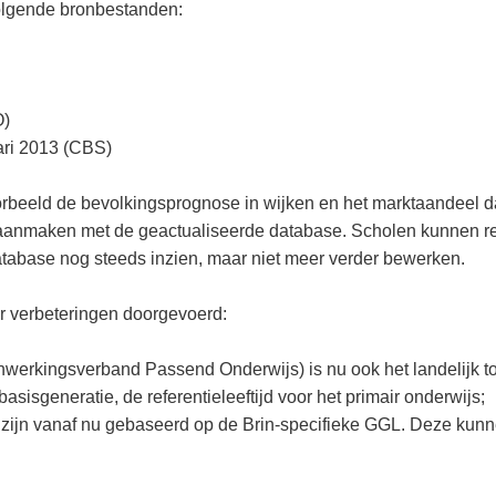
olgende bronbestanden:
O)
ari 2013 (CBS)
beeld de bevolkingsprognose in wijken en het marktaandeel d
o aanmaken met de geactualiseerde database. Scholen kunnen r
atabase nog steeds inzien, maar niet meer verder bewerken.
r verbeteringen doorgevoerd:
werkingsverband Passend Onderwijs) is nu ook het landelijk to
basisgeneratie, de referentieleeftijd voor het primair onderwijs;
 zijn vanaf nu gebaseerd op de Brin-specifieke GGL. Deze kun