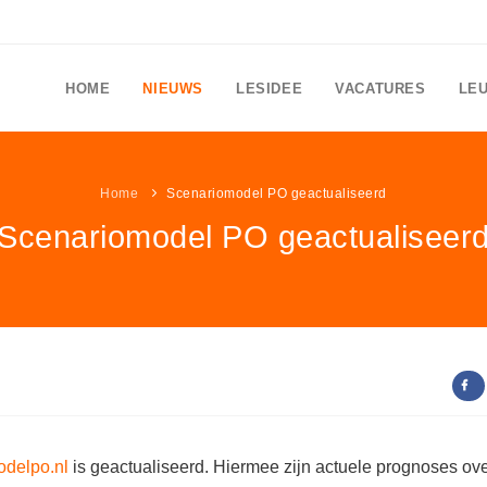
HOME
NIEUWS
LESIDEE
VACATURES
LE
Home
Scenariomodel PO geactualiseerd
Scenariomodel PO geactualiseer
delpo.nl
is geactualiseerd. Hiermee zijn actuele prognoses ov