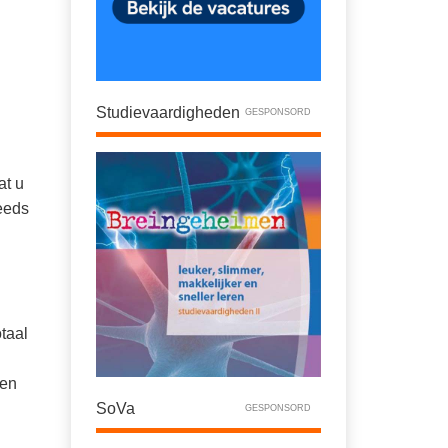
Studievaardigheden
GESPONSORD
at u
eeds
taal
nen
SoVa
GESPONSORD