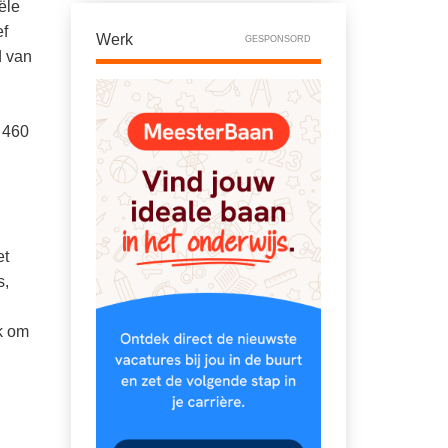
ële
ef
Werk
GESPONSORD
d van
 460
et
s,
jk om