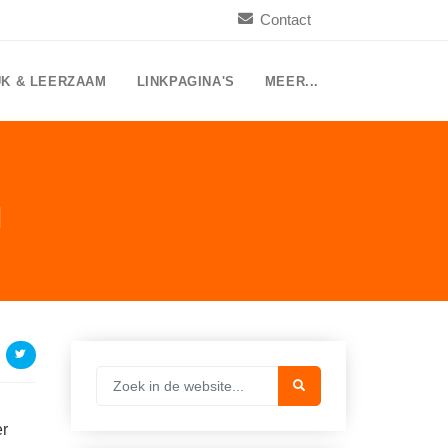
Contact
UK & LEERZAAM
LINKPAGINA'S
MEER...
d
er