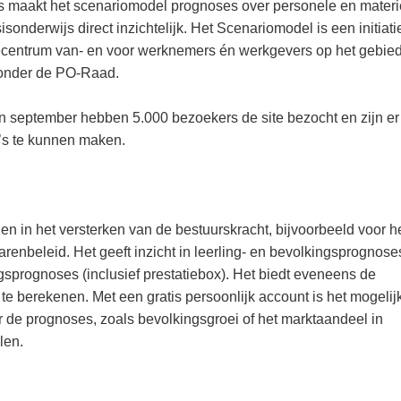
s maakt het scenariomodel prognoses over personele en materi
sonderwijs direct inzichtelijk. Het Scenariomodel is een initiati
secentrum van- en voor werknemers én werkgevers op het gebie
aronder de PO-Raad.
en september hebben 5.000 bezoekers de site bezocht en zijn er
o’s te kunnen maken.
 in het versterken van de bestuurskracht, bijvoorbeeld voor h
renbeleid. Het geeft inzicht in leerling- en bevolkingsprognose
gsprognoses (inclusief prestatiebox). Het biedt eveneens de
te berekenen. Met een gratis persoonlijk account is het mogeli
 de prognoses, zoals bevolkingsgroei of het marktaandeel in
len.