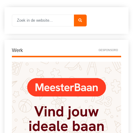
Spelletjes
Studieschuld & Hypotheek
Sprookjes
Middelbare school niveaus
Startpagina onderwijs
Studenten laptop
Tweede Wereldoorlog
Docentenplein nieuwsbrief
Werk
Nieuwsbrief archief
GESPONSORD
Onderwijs CV
Schoolvakanties
Huiswerkbegeleiding
Huiswerkbegeleider zoeken
Huiswerkbegeleider worden