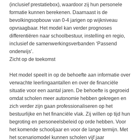
(hersen)onderzoek
(inclusief prestatiebox), waardoor zij hun personele
Klassieke Talen
Almere
(23)
Meesterbaan onderwijsvacatures
formatie kunnen berekenen. Daarnaast is de
Dordrecht
(21)
Letterkunde
bevolkingsopbouw van 0-4 jarigen op wijkniveau
opvraagbaar. Het model kan verder prognoses
LEERMETHODEN
Zoetermeer
(13)
Levensbeschouwing
differentiëren naar schoolbestuur, instelling en regio,
Eindhoven
(13)
Maatschappijleer
Biologie
inclusief de samenwerkingsverbanden ‘Passend
onderwijs’.
Amersfoort
(11)
Muziek
Examentraining
Zicht op de toekomst
Lelystad
(10)
Natuurkunde
Frans
Het model speelt in op de behoefte aan informatie over
Nederlands
Geschiedenis
verwachte leerlingaantallen en over de financiële
Rekenen / Wiskunde
Media
situatie voor een aantal jaren. De behoefte is gegroeid
Scheikunde
omdat scholen meer autonomie hebben gekregen en
Nederlands
zich verder zijn gaan professionaliseren op het
Sociale vaardigheden
Rekenen
bestuurlijke en het financiële vlak. Zij willen op tijd hun
Spaans
begroting en personeelsbeleid op orde hebben. Voor
Sociale vaardigheden
het komende schooljaar en voor de lange termijn. Met
Studievaardigheden
Studievaardigheden
het scenariomodel kunnen scholen vijf jaar