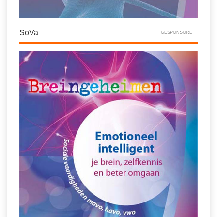
SoVa
GESPONSORD