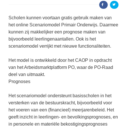
Kerst kleurplaten
Boek: Kleine werelden van het zonnestelsel
Digitaal onderwijs
Lespakket ‘Circulaire Economie - van
Frans
(22)
Biologie
Leren met klassieke muziek
PUZZELS
verpakking tot nieuwe grondstof’
Scholen kunnen voortaan gratis gebruik maken van
Cito toets
Engels
(18)
Burgerschap
Lasermachine voor het onderwijs
Woordpuzzels
Gastles Zeebenen in de klas
het online Scenariomodel Primair Onderwijs. Daarmee
Eindexamens
Techniek
(17)
Ckv
kunnen zij makkelijker een prognose maken van
Lasergraaf
Kruiswoordpuzzels
Cursus Leer het heelal begrijpen
iPad scholen
bijvoorbeeld leerlingenaantallen. Ook is het
Open vacature
(16)
Duits
Onderwijs opleidingen
Van verdunningscalculator tot
LEUK IN DE KLAS
scenariomodel verrijkt met nieuwe functionaliteiten.
practicumvoorbereiding: gratis online
NIEUWSARCHIEF
Duits
(15)
Economie
Gratis lesmateriaal Dove self-esteem
hulpmiddelen voor science-docenten en
Raadsels
TOA's
Augustus 2026
Het model is ontwikkeld door het CAOP in opdracht
Lichamelijke opvoeding
(13)
Engels
Ontdek Memo voor de onderbouw zelf!
Rebussen
van het Arbeidsmarktplatform PO, waar de PO-Raad
DGM in de klas
Juli 2026
Biologie
(12)
Filosofie
Maak uw leerlingen mediawijs!
deel van uitmaakt.
Juni 2026
Prognoses
Frans
VACATURES PER PLAATS
Rekentuin: altijd en overal rekenen oefenen
op je eigen niveau
Mei 2026
Fries (Frysk)
Amsterdam
(56)
Het scenariomodel ondersteunt basisscholen in het
Taalzee: adaptief oefenen en toetsen
April 2026
Geschiedenis
Rotterdam
versterken van de bestuurskracht, bijvoorbeeld voor
(42)
Theater als middel voor het aanleren van
het voeren van een (financieel) meerjarenbeleid. Het
Handelswetenschappen
Den Haag
sociale vaardigheden
(34)
geeft inzicht in leerlingen- en bevolkingsprognoses, en
Informatica
Utrecht
Lesmateriaal gebaseerd op
(26)
in personele en materiële bekostigingsprognoses