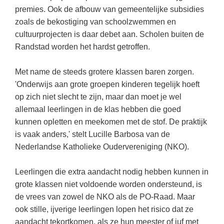
Techniek
Taalvaardigheden
premies. Ook de afbouw van gemeentelijke subsidies
zoals de bekostiging van schoolzwemmen en
Topografie
LESMATERIAAL
cultuurprojecten is daar debet aan. Scholen buiten de
Verkeer
Beeldende Vorming
Randstad worden het hardst getroffen.
Verzorging
Biologie
Met name de steeds grotere klassen baren zorgen.
Geld PO
THEMA'S
'Onderwijs aan grote groepen kinderen tegelijk hoeft
op zich niet slecht te zijn, maar dan moet je wel
Geld VO
Budgetteren
allemaal leerlingen in de klas hebben die goed
Geschiedenis
kunnen opletten en meekomen met de stof. De praktijk
De boerderij
is vaak anders,' stelt Lucille Barbosa van de
Maatschappijleer
Duurzaamheid
Nederlandse Katholieke Oudervereniging (NKO).
Orientatie
Eerste wereldoorlog
Rekenen
Leerlingen die extra aandacht nodig hebben kunnen in
Evolutieleer
grote klassen niet voldoende worden ondersteund, is
Sociale vaardigheden
de vrees van zowel de NKO als de PO-Raad. Maar
Feest- en Gedenkdagen
Taalvaardigheid
ook stille, ijverige leerlingen lopen het risico dat ze
Godsdienstonderwijs
aandacht tekortkomen, als ze hun meester of juf met