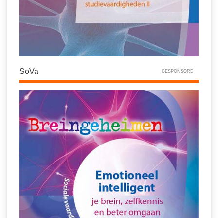
SoVa
GESPONSORD