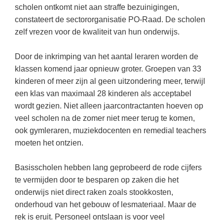
Kerst kleurplaten
Boek: Kleine werelden van het zonnestelsel
scholen ontkomt niet aan straffe bezuinigingen,
Digitaal onderwijs
Lespakket ‘Circulaire Economie - van
Biologie
constateert de sectororganisatie PO-Raad. De scholen
Leren met klassieke muziek
PUZZELS
verpakking tot nieuwe grondstof’
Cito toets
zelf vrezen voor de kwaliteit van hun onderwijs.
Burgerschap
Lasermachine voor het onderwijs
Woordpuzzels
Gastles Zeebenen in de klas
Eindexamens
Ckv
Lasergraaf
Door de inkrimping van het aantal leraren worden de
Kruiswoordpuzzels
Cursus Leer het heelal begrijpen
iPad scholen
klassen komend jaar opnieuw groter. Groepen van 33
Duits
Onderwijs opleidingen
Van verdunningscalculator tot
LEUK IN DE KLAS
kinderen of meer zijn al geen uitzondering meer, terwijl
practicumvoorbereiding: gratis online
NIEUWSARCHIEF
Economie
Gratis lesmateriaal Dove self-esteem
een klas van maximaal 28 kinderen als acceptabel
hulpmiddelen voor science-docenten en
Raadsels
TOA's
Augustus 2026
wordt gezien. Niet alleen jaarcontractanten hoeven op
Engels
Ontdek Memo voor de onderbouw zelf!
Rebussen
veel scholen na de zomer niet meer terug te komen,
DGM in de klas
Juli 2026
Filosofie
Maak uw leerlingen mediawijs!
ook gymleraren, muziekdocenten en remedial teachers
Juni 2026
Frans
moeten het ontzien.
Rekentuin: altijd en overal rekenen oefenen
op je eigen niveau
Mei 2026
Fries (Frysk)
Basisscholen hebben lang geprobeerd de rode cijfers
Taalzee: adaptief oefenen en toetsen
April 2026
Geschiedenis
te vermijden door te besparen op zaken die het
Theater als middel voor het aanleren van
onderwijs niet direct raken zoals stookkosten,
Handelswetenschappen
sociale vaardigheden
onderhoud van het gebouw of lesmateriaal. Maar de
Informatica
Lesmateriaal gebaseerd op
rek is eruit. Personeel ontslaan is voor veel