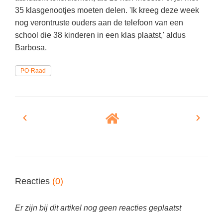
Vakoverstijgend
Kerstfeest
35 klasgenootjes moeten delen. 'Ik kreeg deze week
Verzorging
nog verontruste ouders aan de telefoon van een
Kinderboekenweek
school die 38 kinderen in een klas plaatst,' aldus
MEER...
Kleurplaten
Barbosa.
AI voor het onderwijs
Mediawijsheid
PO-Raad
Kruiswoordpuzzels
Nieuws
Onderwijslonen
Onderwijsprijs
Vrijeschoolonderwijs
Ruimte
Montessori onderwijs
Schoolreisideeën
Jenaplanonderwijs
Schoolspullen
Daltononderwijs
Seizoenen
Reacties
(0)
Schoolspullen
Seksualiteit
Onderwijsvacatures
Er zijn bij dit artikel nog geen reacties geplaatst
Sinterklaas
Afscheidstekst collega