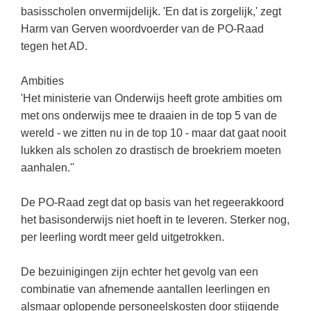
(hersen)onderzoek
basisscholen onvermijdelijk. 'En dat is zorgelijk,' zegt
Klassieke Talen
Meesterbaan onderwijsvacatures
Harm van Gerven woordvoerder van de PO-Raad
Letterkunde
tegen het AD.
LEERMETHODEN
Levensbeschouwing
Ambities
Maatschappijleer
Biologie
'Het ministerie van Onderwijs heeft grote ambities om
met ons onderwijs mee te draaien in de top 5 van de
Muziek
Examentraining
wereld - we zitten nu in de top 10 - maar dat gaat nooit
Natuurkunde
Frans
lukken als scholen zo drastisch de broekriem moeten
Nederlands
aanhalen.''
Geschiedenis
Rekenen / Wiskunde
Media
De PO-Raad zegt dat op basis van het regeerakkoord
Scheikunde
het basisonderwijs niet hoeft in te leveren. Sterker nog,
Nederlands
per leerling wordt meer geld uitgetrokken.
Sociale vaardigheden
Rekenen
Spaans
Sociale vaardigheden
De bezuinigingen zijn echter het gevolg van een
combinatie van afnemende aantallen leerlingen en
Studievaardigheden
Studievaardigheden
alsmaar oplopende personeelskosten door stijgende