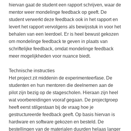
(hersen)onderzoek
hiervan gaat de student een rapport schrijven, waar de
Klassieke Talen
Almere
(23)
Meesterbaan onderwijsvacatures
mentor weer mondelinge feedback op geeft. De
Dordrecht
(21)
Letterkunde
student verwerkt deze feedback ook in het rapport en
LEERMETHODEN
levert het rapport vervolgens als bewijsstuk in voor het
Zoetermeer
(13)
Levensbeschouwing
behalen van een leerdoel. Er is heel bewust gekozen
Eindhoven
(13)
Maatschappijleer
Biologie
om mondelinge feedback te geven in plaats van
Amersfoort
schriftelijke feedback, omdat mondelinge feedback
(11)
Muziek
Examentraining
meer mogelijkheden voor nuance biedt.
Lelystad
(10)
Natuurkunde
Frans
Nederlands
Technische instructies
Geschiedenis
Het project zit middenin de experimenteerfase. De
Rekenen / Wiskunde
Media
studenten en hun mentoren die deelnemen aan de
Scheikunde
pilot zijn bezig op de stagescholen. Hieraan zijn heel
Nederlands
wat voorbereidingen vooraf gegaan. De projectgroep
Sociale vaardigheden
Rekenen
heeft eerst stilgestaan bij de vraag hoe je
Spaans
Sociale vaardigheden
gestructureerde feedback geeft. Op basis hiervan is
hardware en software gekozen en besteld. De
Studievaardigheden
Studievaardigheden
bestellingen van de materialen duurden helaas langer