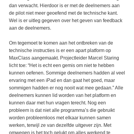
Techniek
Taalvaardigheden
dan verwacht. Hierdoor is er met de deelnemers aan
de pilot niet meer geoefend met de technische kant.
Topografie
LESMATERIAAL
Wel is er uitleg gegeven over het geven van feedback
Verkeer
Beeldende Vorming
aan de deelnemers.
Verzorging
Biologie
Om tegemoet te komen aan het ontbreken van de
Geld PO
THEMA'S
technische instructies is er een apart platform op
MaxClass aangemaakt. Projectleider Marcel Staring
Geld VO
Budgetteren
licht toe: “Het is echt een gemis om niet te hebben
Geschiedenis
kunnen oefenen. Sommige deelnemers hadden al veel
De boerderij
ervaring met een iPad en dan gaat het goed, maar
Maatschappijleer
Duurzaamheid
sommigen hadden er nog nooit wat mee gedaan.” Alle
Orientatie
deelnemers kunnen lid worden van het platform en
Eerste wereldoorlog
Rekenen
kunnen daar met hun vragen terecht. Nog een
Evolutieleer
probleem is dat niet alle programma’s die gebruikt
Sociale vaardigheden
worden probleemloos met elkaar kunnen samen
Feest- en Gedenkdagen
Taalvaardigheid
werken, terwijl ze van dezelfde uitgever zijn. Met
Godsdienstonderwijs
omwegen is het toch gelukt om alles werkend te