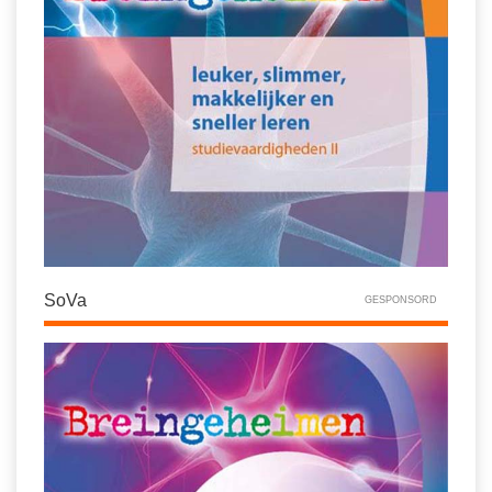
SoVa
GESPONSORD