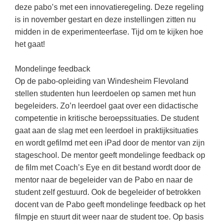
Kerst kleurplaten
Boek: Kleine werelden van het zonnestelsel
deze pabo’s met een innovatieregeling. Deze regeling
Digitaal onderwijs
Lespakket ‘Circulaire Economie - van
Frans
(22)
Biologie
is in november gestart en deze instellingen zitten nu
Leren met klassieke muziek
PUZZELS
verpakking tot nieuwe grondstof’
Cito toets
midden in de experimenteerfase. Tijd om te kijken hoe
Engels
(18)
Burgerschap
Lasermachine voor het onderwijs
Woordpuzzels
Gastles Zeebenen in de klas
het gaat!
Eindexamens
Techniek
(17)
Ckv
Lasergraaf
Kruiswoordpuzzels
Cursus Leer het heelal begrijpen
iPad scholen
Mondelinge feedback
Open vacature
(16)
Duits
Onderwijs opleidingen
Van verdunningscalculator tot
LEUK IN DE KLAS
Op de pabo-opleiding van Windesheim Flevoland
practicumvoorbereiding: gratis online
NIEUWSARCHIEF
Duits
(15)
Economie
Gratis lesmateriaal Dove self-esteem
stellen studenten hun leerdoelen op samen met hun
hulpmiddelen voor science-docenten en
Raadsels
TOA's
Augustus 2026
Lichamelijke opvoeding
begeleiders. Zo’n leerdoel gaat over een didactische
(13)
Engels
Ontdek Memo voor de onderbouw zelf!
Rebussen
competentie in kritische beroepssituaties. De student
DGM in de klas
Juli 2026
Biologie
(12)
Filosofie
Maak uw leerlingen mediawijs!
gaat aan de slag met een leerdoel in praktijksituaties
Juni 2026
Frans
en wordt gefilmd met een iPad door de mentor van zijn
VACATURES PER PLAATS
Rekentuin: altijd en overal rekenen oefenen
op je eigen niveau
stageschool. De mentor geeft mondelinge feedback op
Mei 2026
Fries (Frysk)
Amsterdam
(56)
de film met Coach’s Eye en dit bestand wordt door de
Taalzee: adaptief oefenen en toetsen
April 2026
Geschiedenis
Rotterdam
(42)
mentor naar de begeleider van de Pabo en naar de
Theater als middel voor het aanleren van
student zelf gestuurd. Ook de begeleider of betrokken
Handelswetenschappen
Den Haag
sociale vaardigheden
(34)
docent van de Pabo geeft mondelinge feedback op het
Informatica
Utrecht
Lesmateriaal gebaseerd op
(26)
filmpje en stuurt dit weer naar de student toe. Op basis