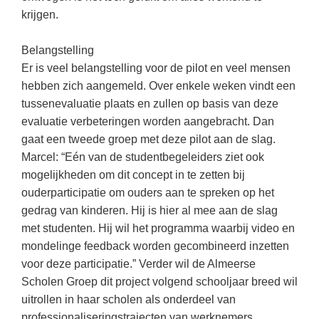
Vakoverstijgend
Kerstfeest
krijgen.
Verzorging
Kinderboekenweek
Belangstelling
MEER...
Kleurplaten
Er is veel belangstelling voor de pilot en veel mensen
AI voor het onderwijs
hebben zich aangemeld. Over enkele weken vindt een
Mediawijsheid
tussenevaluatie plaats en zullen op basis van deze
Kruiswoordpuzzels
Nieuws
evaluatie verbeteringen worden aangebracht. Dan
Onderwijslonen
gaat een tweede groep met deze pilot aan de slag.
Onderwijsprijs
Marcel: “Eén van de studentbegeleiders ziet ook
Vrijeschoolonderwijs
Ruimte
mogelijkheden om dit concept in te zetten bij
Montessori onderwijs
ouderparticipatie om ouders aan te spreken op het
Schoolreisideeën
Jenaplanonderwijs
gedrag van kinderen. Hij is hier al mee aan de slag
Schoolspullen
met studenten. Hij wil het programma waarbij video en
Daltononderwijs
mondelinge feedback worden gecombineerd inzetten
Seizoenen
Schoolspullen
voor deze participatie.” Verder wil de Almeerse
Seksualiteit
Scholen Groep dit project volgend schooljaar breed wil
Onderwijsvacatures
Sinterklaas
uitrollen in haar scholen als onderdeel van
Afscheidstekst collega
professionaliseringstrajecten van werknemers.