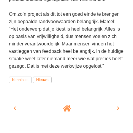
Spelletjes
Studieschuld & Hypotheek
Sprookjes
Om zo’n project als dit tot een goed einde te brengen
Middelbare school niveaus
zijn bepaalde randvoorwaarden belangrijk. Marcel:
Startpagina onderwijs
“Het onderwerp dat je kiest is heel belangrijk. Alles is
Studenten laptop
Tweede Wereldoorlog
op basis van vrijwilligheid, dus mensen voelen zich
Docentenplein nieuwsbrief
minder verantwoordelijk. Maar mensen vinden het
Nieuwsbrief archief
vastleggen van feedback heel belangrijk. In de huidige
situatie weet later niemand meer wie wat precies heeft
Onderwijs CV
gezegd. Dat is met deze werkwijze opgelost.”
Schoolvakanties
Kennisnet
Nieuws
Huiswerkbegeleiding
Huiswerkbegeleider zoeken
Huiswerkbegeleider worden