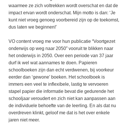
Kerst kleurplaten
Boek: Kleine werelden van het zonnestelsel
waarmee ze zich voltrekken wordt overschat en dat de
Digitaal onderwijs
Lespakket ‘Circulaire Economie - van
Frans
(22)
Biologie
Leren met klassieke muziek
impact ervan wordt onderschat. Mijn motto is dan: ‘Je
PUZZELS
verpakking tot nieuwe grondstof’
Cito toets
kunt niet vroeg genoeg voorbereid zijn op de toekomst,
Engels
(18)
Burgerschap
Lasermachine voor het onderwijs
Woordpuzzels
Gastles Zeebenen in de klas
dus laten we beginnen!’
Eindexamens
Techniek
(17)
Ckv
Lasergraaf
Kruiswoordpuzzels
Cursus Leer het heelal begrijpen
iPad scholen
Open vacature
(16)
Duits
VO content vroeg me voor hun publicatie “Voortgezet
Onderwijs opleidingen
Van verdunningscalculator tot
LEUK IN DE KLAS
onderwijs op weg naar 2050” vooruit te blikken naar
practicumvoorbereiding: gratis online
NIEUWSARCHIEF
Duits
(15)
Economie
Gratis lesmateriaal Dove self-esteem
hulpmiddelen voor science-docenten en
Raadsels
het onderwijs in 2050. Over een periode van 37 jaar
TOA's
Augustus 2026
Lichamelijke opvoeding
(13)
Engels
durf ik wel wat aannames te doen. Papieren
Ontdek Memo voor de onderbouw zelf!
Rebussen
DGM in de klas
schoolboeken zijn dan echt verdwenen, bij voorkeur
Juli 2026
Economie
(12)
Filosofie
Maak uw leerlingen mediawijs!
eerder dan ‘gewone’ boeken. Het schoolboek is
Juni 2026
Frans
VACATURES PER PLAATS
Rekentuin: altijd en overal rekenen oefenen
immers een veel te inflexibele, lastig te vervoeren
op je eigen niveau
stapel papier die informatie bevat die gedurende het
Mei 2026
Fries (Frysk)
Amsterdam
(56)
schooljaar veroudert en zich niet kan aanpassen aan
Taalzee: adaptief oefenen en toetsen
April 2026
Geschiedenis
Rotterdam
(42)
de individuele behoefte van de leerling. En als dat nu
Theater als middel voor het aanleren van
overdreven klinkt, geloof me dat is het over enkele
Handelswetenschappen
Den Haag
sociale vaardigheden
(34)
jaren niet meer.
Informatica
Utrecht
Lesmateriaal gebaseerd op
(26)