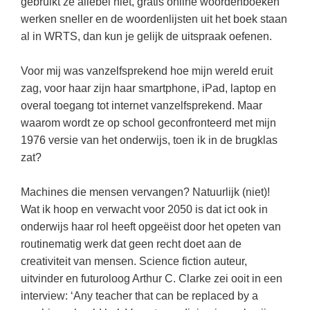
gebruikt ze allebei niet, gratis online woordenboeken
Spelletjes
Studieschuld & Hypotheek
werken sneller en de woordenlijsten uit het boek staan
Sprookjes
al in WRTS, dan kun je gelijk de uitspraak oefenen.
Middelbare school niveaus
Startpagina onderwijs
Studenten laptop
Voor mij was vanzelfsprekend hoe mijn wereld eruit
Tweede Wereldoorlog
zag, voor haar zijn haar smartphone, iPad, laptop en
Docentenplein nieuwsbrief
overal toegang tot internet vanzelfsprekend. Maar
Nieuwsbrief archief
waarom wordt ze op school geconfronteerd met mijn
1976 versie van het onderwijs, toen ik in de brugklas
Onderwijs CV
zat?
Schoolvakanties
Machines die mensen vervangen? Natuurlijk (niet)!
Huiswerkbegeleiding
Wat ik hoop en verwacht voor 2050 is dat ict ook in
Huiswerkbegeleider zoeken
onderwijs haar rol heeft opgeëist door het opeten van
Huiswerkbegeleider worden
routinematig werk dat geen recht doet aan de
creativiteit van mensen. Science fiction auteur,
uitvinder en futuroloog Arthur C. Clarke zei ooit in een
interview: ‘Any teacher that can be replaced by a