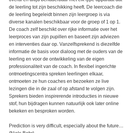
Techniek
Taalvaardigheden
de leerling tot zijn beschikking heeft. De leercoach die
Topografie
de leerling begeleidt binnen zijn leergroep is via
LESMATERIAAL
diverse kanalen beschikbaar voor de groep of 1 op 1.
Verkeer
Beeldende Vorming
De coach zelf beschikt over rijke informatie over het
Verzorging
leerproces van zijn pupillen en baseert zijn adviezen
Biologie
en interventies daar op. Vanzelfsprekend is diezelfde
Geld PO
THEMA'S
informatie de basis voor dialoog met de ouders van de
Geld VO
leerling en voor de ontwikkeling van de eigen
Budgetteren
professionaliteit van de coach. In flexibel ingerichte
Geschiedenis
ontmoetingscentra spreken leerlingen elkaar,
De boerderij
Maatschappijleer
ontmoeten ze hun coaches en bezoeken ze live
Duurzaamheid
lezingen die in de zaal of op afstand te volgen zijn.
Orientatie
Sprekers bieden inspirerende introducties in nieuwe
Eerste wereldoorlog
Rekenen
stof, hun bijdragen kunnen natuurlijk ook later online
Evolutieleer
bekeken en besproken worden.
Sociale vaardigheden
Feest- en Gedenkdagen
Taalvaardigheid
Prediction is very difficult, especially about the future…
Godsdienstonderwijs