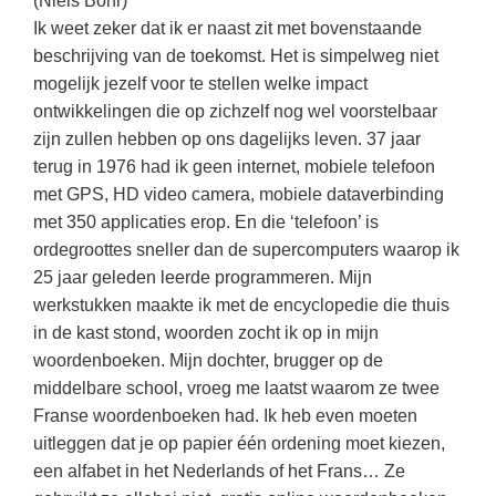
(Niels Bohr)
Vakoverstijgend
Kerstfeest
Ik weet zeker dat ik er naast zit met bovenstaande
Verzorging
beschrijving van de toekomst. Het is simpelweg niet
Kinderboekenweek
mogelijk jezelf voor te stellen welke impact
MEER...
Kleurplaten
ontwikkelingen die op zichzelf nog wel voorstelbaar
AI voor het onderwijs
zijn zullen hebben op ons dagelijks leven. 37 jaar
Mediawijsheid
Kruiswoordpuzzels
terug in 1976 had ik geen internet, mobiele telefoon
Nieuws
met GPS, HD video camera, mobiele dataverbinding
Onderwijslonen
met 350 applicaties erop. En die ‘telefoon’ is
Onderwijsprijs
Vrijeschoolonderwijs
ordegroottes sneller dan de supercomputers waarop ik
Ruimte
25 jaar geleden leerde programmeren. Mijn
Montessori onderwijs
werkstukken maakte ik met de encyclopedie die thuis
Schoolreisideeën
Jenaplanonderwijs
in de kast stond, woorden zocht ik op in mijn
Schoolspullen
woordenboeken. Mijn dochter, brugger op de
Daltononderwijs
Seizoenen
middelbare school, vroeg me laatst waarom ze twee
Schoolspullen
Franse woordenboeken had. Ik heb even moeten
Seksualiteit
uitleggen dat je op papier één ordening moet kiezen,
Onderwijsvacatures
Sinterklaas
een alfabet in het Nederlands of het Frans… Ze
Afscheidstekst collega