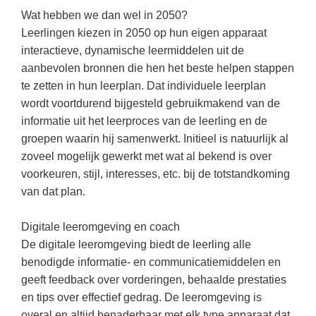
(hersen)onderzoek
Klassieke Talen
Wat hebben we dan wel in 2050?
Almere
(23)
Meesterbaan onderwijsvacatures
Leerlingen kiezen in 2050 op hun eigen apparaat
Dordrecht
(21)
Letterkunde
interactieve, dynamische leermiddelen uit de
LEERMETHODEN
Eindhoven
(13)
Levensbeschouwing
aanbevolen bronnen die hen het beste helpen stappen
te zetten in hun leerplan. Dat individuele leerplan
Zoetermeer
(13)
Maatschappijleer
Biologie
wordt voortdurend bijgesteld gebruikmakend van de
Amersfoort
(11)
Muziek
informatie uit het leerproces van de leerling en de
Examentraining
groepen waarin hij samenwerkt. Initieel is natuurlijk al
Apeldoorn
(10)
Natuurkunde
Frans
zoveel mogelijk gewerkt met wat al bekend is over
Nederlands
Geschiedenis
voorkeuren, stijl, interesses, etc. bij de totstandkoming
van dat plan.
Rekenen / Wiskunde
Media
Scheikunde
Nederlands
Digitale leeromgeving en coach
De digitale leeromgeving biedt de leerling alle
Sociale vaardigheden
Rekenen
benodigde informatie- en communicatiemiddelen en
Spaans
Sociale vaardigheden
geeft feedback over vorderingen, behaalde prestaties
Studievaardigheden
en tips over effectief gedrag. De leeromgeving is
Studievaardigheden
overal en altijd benaderbaar met elk type apparaat dat