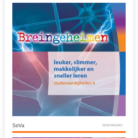
SoVa
GESPONSORD