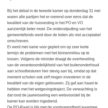
Kerst kleurplaten
Boek: Kleine werelden van het zonnestelsel
Digitaal onderwijs
Lespakket ‘Circulaire Economie - van
Frans
(31)
Biologie
Leren met klassieke muziek
Bij het debat in de tweede kamer op donderdag 31 mei
PUZZELS
verpakking tot nieuwe grondstof’
Cito toets
waren alle partijen het er roerend over eens dat de
Techniek
(28)
Burgerschap
Lasermachine voor het onderwijs
Woordpuzzels
Gastles Zeebenen in de klas
kwaliteit van de huisvesting in het PO en VO
Eindexamens
Open vacature
(27)
Ckv
Lasergraaf
Kruiswoordpuzzels
aanzienlijk beter moet. De onderuitputting van het
Cursus Leer het heelal begrijpen
iPad scholen
Engels
(24)
Duits
gemeentefonds werd door de leden als niet acceptabel
Onderwijs opleidingen
Van verdunningscalculator tot
LEUK IN DE KLAS
omschreven.
practicumvoorbereiding: gratis online
NIEUWSARCHIEF
Duits
(21)
Economie
Gratis lesmateriaal Dove self-esteem
hulpmiddelen voor science-docenten en
Raadsels
Er werd met name voor gepleit om op zeer korte
TOA's
Augustus 2026
Lichamelijke opvoeding
(19)
Engels
termijn de problemen met het binnenmilieu op te
Ontdek Memo voor de onderbouw zelf!
Rebussen
DGM in de klas
lossen. Volgens de minister draagt de overheveling
Juli 2026
Economie
(17)
Filosofie
Maak uw leerlingen mediawijs!
van de verantwoordelijkheid van het buitenonderhoud
Juni 2026
Frans
VACATURES PER PLAATS
Rekentuin: altijd en overal rekenen oefenen
aan schoolbesturen hier stevig aan bij, omdat op dat
op je eigen niveau
moment scholen ook zelf mogen investeren in de
Mei 2026
Fries (Frysk)
Amsterdam
(66)
kwaliteit van de eigen gebouwen. Zij gaf aan haast te
Taalzee: adaptief oefenen en toetsen
April 2026
Geschiedenis
Rotterdam
(64)
hebben met het wetgevingstraject. De verwachting is
Theater als middel voor het aanleren van
dat rond de jaarwisseling een wetsvoorstel bij de
Handelswetenschappen
Almere
sociale vaardigheden
(49)
kamer kan worden ingediend.
Informatica
Utrecht
Lesmateriaal gebaseerd op
(45)
De PO-Raad is blij met de voortvarendheid waarmee