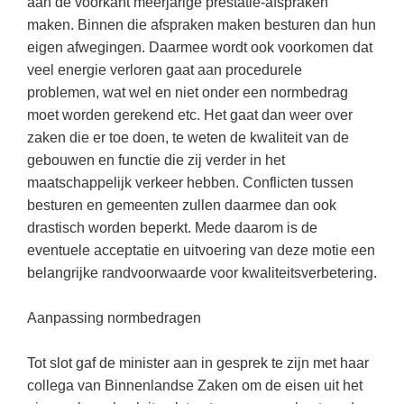
aan de voorkant meerjarige prestatie-afspraken
Spelletjes
Studieschuld & Hypotheek
maken. Binnen die afspraken maken besturen dan hun
Sprookjes
eigen afwegingen. Daarmee wordt ook voorkomen dat
Middelbare school niveaus
veel energie verloren gaat aan procedurele
Startpagina onderwijs
Studenten laptop
problemen, wat wel en niet onder een normbedrag
Tweede Wereldoorlog
moet worden gerekend etc. Het gaat dan weer over
Docentenplein nieuwsbrief
zaken die er toe doen, te weten de kwaliteit van de
Nieuwsbrief archief
gebouwen en functie die zij verder in het
maatschappelijk verkeer hebben. Conflicten tussen
Onderwijs CV
besturen en gemeenten zullen daarmee dan ook
Schoolvakanties
drastisch worden beperkt. Mede daarom is de
eventuele acceptatie en uitvoering van deze motie een
Huiswerkbegeleiding
belangrijke randvoorwaarde voor kwaliteitsverbetering.
Huiswerkbegeleider zoeken
Huiswerkbegeleider worden
Aanpassing normbedragen
Tot slot gaf de minister aan in gesprek te zijn met haar
collega van Binnenlandse Zaken om de eisen uit het