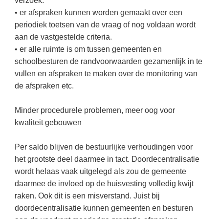
verzoek.
Vakoverstijgend
Kerstfeest
• er afspraken kunnen worden gemaakt over een
Verzorging
periodiek toetsen van de vraag of nog voldaan wordt
Kinderboekenweek
aan de vastgestelde criteria.
MEER...
Kleurplaten
• er alle ruimte is om tussen gemeenten en
AI voor het onderwijs
schoolbesturen de randvoorwaarden gezamenlijk in te
Mediawijsheid
Kruiswoordpuzzels
vullen en afspraken te maken over de monitoring van
Nieuws
de afspraken etc.
Onderwijslonen
Onderwijsprijs
Vrijeschoolonderwijs
Minder procedurele problemen, meer oog voor
Ruimte
kwaliteit gebouwen
Montessori onderwijs
Schoolreisideeën
Jenaplanonderwijs
Per saldo blijven de bestuurlijke verhoudingen voor
Schoolspullen
het grootste deel daarmee in tact. Doordecentralisatie
Daltononderwijs
Seizoenen
wordt helaas vaak uitgelegd als zou de gemeente
Schoolspullen
daarmee de invloed op de huisvesting volledig kwijt
Seksualiteit
raken. Ook dit is een misverstand. Juist bij
Onderwijsvacatures
Sinterklaas
doordecentralisatie kunnen gemeenten en besturen
Afscheidstekst collega