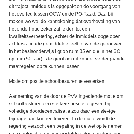
(hersen)onderzoek
Klassieke Talen
dit traject inmiddels is opgepakt en de voortgang van
Den Haag
(40)
Meesterbaan onderwijsvacatures
het overleg tussen OCW en de PO-Raad. Daarbij
Dordrecht
(35)
Letterkunde
maken we wel de kanttekening dat overheveling van
LEERMETHODEN
Zoetermeer
(18)
Levensbeschouwing
het onderhoud zeker zal leiden tot een
kwaliteitsverbetering, echter de inmiddels opgelopen
Eindhoven
(17)
Maatschappijleer
Biologie
achterstand (de gemiddelde leeftijd van de gebouwen
Haarlem
(16)
Muziek
in het basisonderwijs ligt op ruim 35 en die in het SO
Examentraining
op ruim 50 jaar) is te groot om dit zonder verdergaande
Alkmaar
(16)
Natuurkunde
Frans
maatregelen op te kunnen lossen.
Nederlands
Geschiedenis
Motie om positie schoolbesturen te vesterken
Rekenen / Wiskunde
Media
Scheikunde
Nederlands
Aanneming van de door de PVV ingediende motie om
schoolbesturen een sterkere positie te geven bij
Sociale vaardigheden
Rekenen
volledige doordecentralisatie zou daar een stevige
Spaans
Sociale vaardigheden
bijdrage aan kunnen leveren. In de motie wordt de
Studievaardigheden
regering verzocht een bepaling in de wet op te nemen
Studievaardigheden
dat scholen die aan vastgestelde criteria voldoen een