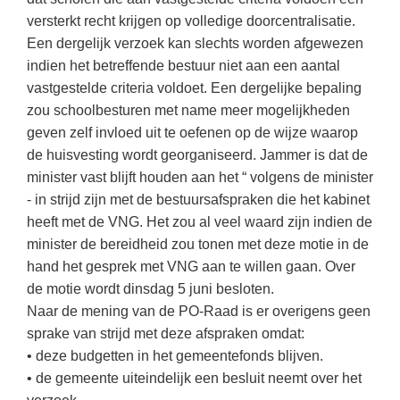
Techniek
Taalvaardigheden
versterkt recht krijgen op volledige doorcentralisatie.
Topografie
Een dergelijk verzoek kan slechts worden afgewezen
LESMATERIAAL
indien het betreffende bestuur niet aan een aantal
Verkeer
Beeldende Vorming
vastgestelde criteria voldoet. Een dergelijke bepaling
Verzorging
zou schoolbesturen met name meer mogelijkheden
Biologie
geven zelf invloed uit te oefenen op de wijze waarop
Geld PO
THEMA'S
de huisvesting wordt georganiseerd. Jammer is dat de
Geld VO
minister vast blijft houden aan het “ volgens de minister
Budgetteren
- in strijd zijn met de bestuursafspraken die het kabinet
Geschiedenis
heeft met de VNG. Het zou al veel waard zijn indien de
De boerderij
Maatschappijleer
minister de bereidheid zou tonen met deze motie in de
Duurzaamheid
hand het gesprek met VNG aan te willen gaan. Over
Orientatie
de motie wordt dinsdag 5 juni besloten.
Eerste wereldoorlog
Rekenen
Naar de mening van de PO-Raad is er overigens geen
Evolutieleer
sprake van strijd met deze afspraken omdat:
Sociale vaardigheden
Feest- en Gedenkdagen
• deze budgetten in het gemeentefonds blijven.
Taalvaardigheid
• de gemeente uiteindelijk een besluit neemt over het
Godsdienstonderwijs