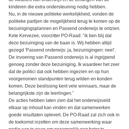
Techniek
Taalvaardigheden
kinderen die extra ondersteuning nodig hebben.
Topografie
Nu, in de nieuwe politieke werkelijkheid, vonden de
LESMATERIAAL
politieke partijen de mogelijkheid terug te komen op de
Verkeer
Beeldende Vorming
bezuinigingsplannen en Passend onderwijs te ontzien.
Verzorging
Kete Kervezee, voorzitter PO-Raad: "ik ben blij dat
Biologie
deze bezuiniging van de baan is. Wij hebben altijd
Geld PO
THEMA'S
gezegd 'Passend onderwijs: ja, bezuinigingen: nee!'.
Geld VO
De invoering van Passend onderwijs is al ingrijpend
Budgetteren
genoeg zonder deze bezuiniging. Ik waardeer het zeer
Geschiedenis
dat de politici dat ook hebben ingezien en op hun
De boerderij
Maatschappijleer
voorgenomen standpunten terug wilden en konden
Duurzaamheid
komen. Deze beslissing kent vele winnaars, maar de
Orientatie
belangrijkste zijn de leerlingen."
Eerste wereldoorlog
Rekenen
De acties hebben laten zien dat het onderwijsveld
Evolutieleer
elkaar op inhoud kan vinden en dat samenwerken
Sociale vaardigheden
Feest- en Gedenkdagen
goede resultaten oplevert. De PO-Raad zal zich ook in
Taalvaardigheid
de toekomst inzetten om deze samenwerking waar
Godsdienstonderwijs