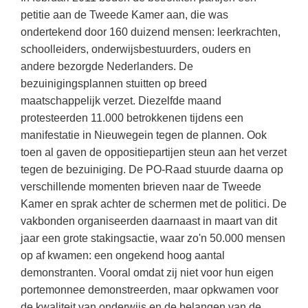
(hersen)onderzoek
Klassieke Talen
petitie aan de Tweede Kamer aan, die was
Meesterbaan onderwijsvacatures
ondertekend door 160 duizend mensen: leerkrachten,
Letterkunde
schoolleiders, onderwijsbestuurders, ouders en
LEERMETHODEN
Levensbeschouwing
andere bezorgde Nederlanders. De
bezuinigingsplannen stuitten op breed
Maatschappijleer
Biologie
maatschappelijk verzet. Diezelfde maand
Muziek
protesteerden 11.000 betrokkenen tijdens een
Examentraining
manifestatie in Nieuwegein tegen de plannen. Ook
Natuurkunde
Frans
toen al gaven de oppositiepartijen steun aan het verzet
Nederlands
Geschiedenis
tegen de bezuiniging. De PO-Raad stuurde daarna op
verschillende momenten brieven naar de Tweede
Rekenen / Wiskunde
Media
Kamer en sprak achter de schermen met de politici. De
Scheikunde
Nederlands
vakbonden organiseerden daarnaast in maart van dit
jaar een grote stakingsactie, waar zo'n 50.000 mensen
Sociale vaardigheden
Rekenen
op af kwamen: een ongekend hoog aantal
Spaans
Sociale vaardigheden
demonstranten. Vooral omdat zij niet voor hun eigen
Studievaardigheden
portemonnee demonstreerden, maar opkwamen voor
Studievaardigheden
de kwaliteit van onderwijs en de belangen van de