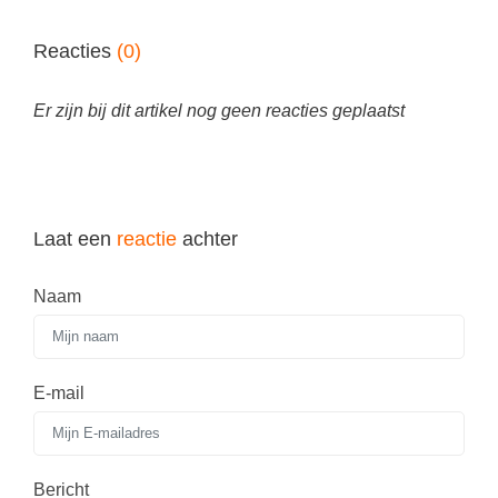
Spelletjes
Studieschuld & Hypotheek
Sprookjes
Reacties
(0)
Middelbare school niveaus
Startpagina onderwijs
Studenten laptop
Er zijn bij dit artikel nog geen reacties geplaatst
Tweede Wereldoorlog
Docentenplein nieuwsbrief
Nieuwsbrief archief
Onderwijs CV
Laat een
reactie
achter
Schoolvakanties
Naam
Huiswerkbegeleiding
Huiswerkbegeleider zoeken
Huiswerkbegeleider worden
E-mail
Bericht