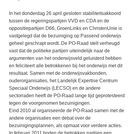
Kerst kleurplaten
Boek: Kleine werelden van het zonnestelsel
Digitaal onderwijs
Lespakket ‘Circulaire Economie - van
Biologie
Leren met klassieke muziek
In het donderdag 26 april gesloten stabiliteitsakkoord
PUZZELS
verpakking tot nieuwe grondstof’
Cito toets
tussen de regeringspartijen VVD en CDA en de
Burgerschap
Lasermachine voor het onderwijs
Woordpuzzels
Gastles Zeebenen in de klas
oppositiepartijen D66, GroenLinks en ChristenUnie is
Eindexamens
Ckv
Lasergraaf
Kruiswoordpuzzels
vastgelegd dat de bezuiniging op Passend onderwijs
Cursus Leer het heelal begrijpen
iPad scholen
Duits
geheel geschrapt wordt. De PO-Raad stelt verheugd
Onderwijs opleidingen
Van verdunningscalculator tot
LEUK IN DE KLAS
vast dat de politieke partijen uiteindelijk naar de
practicumvoorbereiding: gratis online
NIEUWSARCHIEF
Economie
Gratis lesmateriaal Dove self-esteem
hulpmiddelen voor science-docenten en
Raadsels
argumenten van het onderwijsveld geluisterd hebben
TOA's
Augustus 2026
Engels
en feliciteert alle betrokkenen bij het onderwijs met dit
Ontdek Memo voor de onderbouw zelf!
Rebussen
DGM in de klas
resultaat. Samen met de onderwijsvakbonden,
Juli 2026
Filosofie
Maak uw leerlingen mediawijs!
ouderorganisaties, het Landelijk Expertise Centrum
Juni 2026
Frans
Rekentuin: altijd en overal rekenen oefenen
Speciaal Onderwijs (LECSO) en de andere
op je eigen niveau
sectorraden heeft de PO-Raad lange tijd geprotesteerd
Mei 2026
Fries (Frysk)
tegen de voorgenomen bezuinigingen.
Taalzee: adaptief oefenen en toetsen
April 2026
Geschiedenis
Eind 2010 al organiseerde de PO-Raad samen met de
Theater als middel voor het aanleren van
andere organisaties een debat over de
Handelswetenschappen
sociale vaardigheden
bezuinigingsplannen, als opmaat voor verdere acties.
Informatica
Lesmateriaal gebaseerd op
In februari 2011 boden de betrokken partijen een