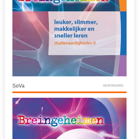
SoVa
GESPONSORD