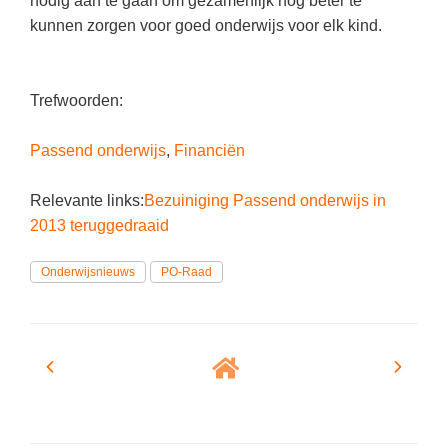
nodig aan te gaan om gezamenlijk nog beter te
Vakoverstijgend
Kerstfeest
kunnen zorgen voor goed onderwijs voor elk kind.
Verzorging
Kinderboekenweek
MEER...
Kleurplaten
Trefwoorden:
AI voor het onderwijs
Mediawijsheid
Kruiswoordpuzzels
Passend onderwijs
,
Financiën
Nieuws
Onderwijslonen
Relevante links:
Bezuiniging Passend onderwijs in
Onderwijsprijs
Vrijeschoolonderwijs
2013 teruggedraaid
Ruimte
Montessori onderwijs
Onderwijsnieuws
PO-Raad
Schoolreisideeën
Jenaplanonderwijs
Schoolspullen
Daltononderwijs
Seizoenen
Schoolspullen
Seksualiteit
Onderwijsvacatures
Sinterklaas
Afscheidstekst collega