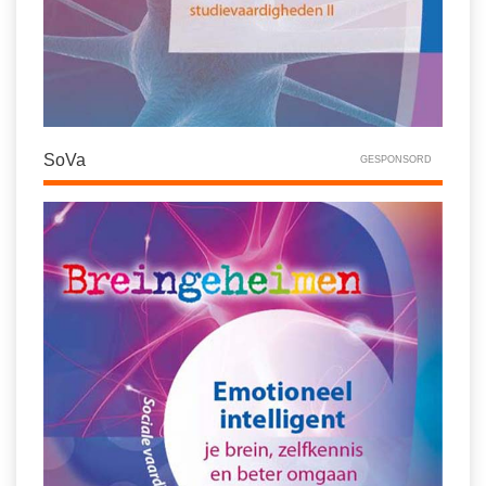
SoVa
GESPONSORD