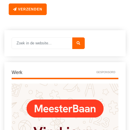
Vakoverstijgend
Kerstfeest
VERZENDEN
Verzorging
Kinderboekenweek
MEER...
Kleurplaten
AI voor het onderwijs
Mediawijsheid
Kruiswoordpuzzels
Nieuws
Onderwijslonen
Onderwijsprijs
Vrijeschoolonderwijs
Ruimte
Werk
GESPONSORD
Montessori onderwijs
Schoolreisideeën
Jenaplanonderwijs
Schoolspullen
Daltononderwijs
Seizoenen
Schoolspullen
Seksualiteit
Onderwijsvacatures
Sinterklaas
Afscheidstekst collega