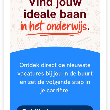
Spelletjes
Studieschuld & Hypotheek
Sprookjes
Middelbare school niveaus
Startpagina onderwijs
Studenten laptop
Tweede Wereldoorlog
Docentenplein nieuwsbrief
Nieuwsbrief archief
Onderwijs CV
Schoolvakanties
Huiswerkbegeleiding
Huiswerkbegeleider zoeken
Huiswerkbegeleider worden