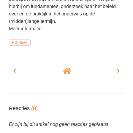
(hersen)onderzoek
Klassieke Talen
hierbij om fundamenteel onderzoek naar het beleid
Meesterbaan onderwijsvacatures
over en de praktijk in het onderwijs op de
Letterkunde
(midden)lange termijn.
LEERMETHODEN
Levensbeschouwing
Meer informatie
Maatschappijleer
Biologie
PO-Raad
Muziek
Examentraining
Natuurkunde
Frans
Nederlands
Geschiedenis
Rekenen / Wiskunde
Media
Scheikunde
Nederlands
Sociale vaardigheden
Rekenen
Reacties
(0)
Spaans
Sociale vaardigheden
Er zijn bij dit artikel nog geen reacties geplaatst
Studievaardigheden
Studievaardigheden