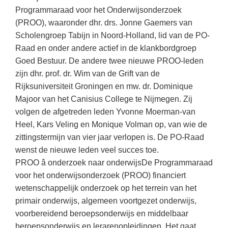
Kerst kleurplaten
Boek: Kleine werelden van het zonnestelsel
Programmaraad voor het Onderwijsonderzoek
Digitaal onderwijs
Lespakket ‘Circulaire Economie - van
Biologie
Leren met klassieke muziek
(PROO), waaronder dhr. drs. Jonne Gaemers van
PUZZELS
verpakking tot nieuwe grondstof’
Cito toets
Scholengroep Tabijn in Noord-Holland, lid van de PO-
Burgerschap
Lasermachine voor het onderwijs
Woordpuzzels
Gastles Zeebenen in de klas
Raad en onder andere actief in de klankbordgroep
Eindexamens
Ckv
Lasergraaf
Kruiswoordpuzzels
Goed Bestuur. De andere twee nieuwe PROO-leden
Cursus Leer het heelal begrijpen
iPad scholen
Duits
zijn dhr. prof. dr. Wim van de Grift van de
Onderwijs opleidingen
Van verdunningscalculator tot
LEUK IN DE KLAS
Rijksuniversiteit Groningen en mw. dr. Dominique
practicumvoorbereiding: gratis online
NIEUWSARCHIEF
Economie
Gratis lesmateriaal Dove self-esteem
hulpmiddelen voor science-docenten en
Raadsels
Majoor van het Canisius College te Nijmegen. Zij
TOA's
Augustus 2026
Engels
volgen de afgetreden leden Yvonne Moerman-van
Ontdek Memo voor de onderbouw zelf!
Rebussen
DGM in de klas
Heel, Kars Veling en Monique Volman op, van wie de
Juli 2026
Filosofie
Maak uw leerlingen mediawijs!
zittingstermijn van vier jaar verlopen is. De PO-Raad
Juni 2026
Frans
Rekentuin: altijd en overal rekenen oefenen
wenst de nieuwe leden veel succes toe.
op je eigen niveau
PROO â onderzoek naar onderwijsDe Programmaraad
Mei 2026
Fries (Frysk)
voor het onderwijsonderzoek (PROO) financiert
Taalzee: adaptief oefenen en toetsen
April 2026
Geschiedenis
wetenschappelijk onderzoek op het terrein van het
Theater als middel voor het aanleren van
primair onderwijs, algemeen voortgezet onderwijs,
Handelswetenschappen
sociale vaardigheden
voorbereidend beroepsonderwijs en middelbaar
Informatica
Lesmateriaal gebaseerd op
beroepsonderwijs en lerarenopleidingen. Het gaat