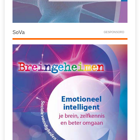
SoVa
GESPONSORD