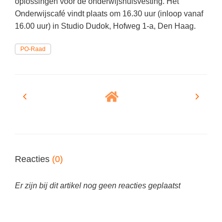
oplossingen voor de onderwijshuisvesting. Het
Spelletjes
Studieschuld & Hypotheek
Onderwijscafé vindt plaats om 16.30 uur (inloop vanaf
Sprookjes
16.00 uur) in Studio Dudok, Hofweg 1-a, Den Haag.
Middelbare school niveaus
Startpagina onderwijs
Studenten laptop
PO-Raad
Tweede Wereldoorlog
Docentenplein nieuwsbrief
Nieuwsbrief archief
Onderwijs CV
Schoolvakanties
Huiswerkbegeleiding
Huiswerkbegeleider zoeken
Reacties
(0)
Huiswerkbegeleider worden
Er zijn bij dit artikel nog geen reacties geplaatst