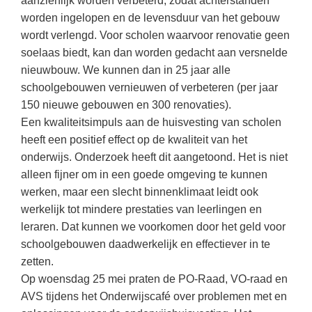
aanzienlijk worden verbeterd, zodat achterstanden
Vakoverstijgend
Kerstfeest
worden ingelopen en de levensduur van het gebouw
Verzorging
wordt verlengd. Voor scholen waarvoor renovatie geen
Kinderboekenweek
soelaas biedt, kan dan worden gedacht aan versnelde
MEER...
Kleurplaten
nieuwbouw. We kunnen dan in 25 jaar alle
AI voor het onderwijs
schoolgebouwen vernieuwen of verbeteren (per jaar
Mediawijsheid
Kruiswoordpuzzels
150 nieuwe gebouwen en 300 renovaties).
Nieuws
Een kwaliteitsimpuls aan de huisvesting van scholen
Onderwijslonen
heeft een positief effect op de kwaliteit van het
Onderwijsprijs
Vrijeschoolonderwijs
onderwijs. Onderzoek heeft dit aangetoond. Het is niet
Ruimte
alleen fijner om in een goede omgeving te kunnen
Montessori onderwijs
werken, maar een slecht binnenklimaat leidt ook
Schoolreisideeën
Jenaplanonderwijs
werkelijk tot mindere prestaties van leerlingen en
Schoolspullen
leraren. Dat kunnen we voorkomen door het geld voor
Daltononderwijs
Seizoenen
schoolgebouwen daadwerkelijk en effectiever in te
Schoolspullen
zetten.
Seksualiteit
Op woensdag 25 mei praten de PO-Raad, VO-raad en
Onderwijsvacatures
Sinterklaas
AVS tijdens het Onderwijscafé over problemen met en
Afscheidstekst collega