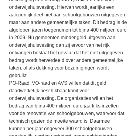
Techniek
Taalvaardigheden
onderwijshuisvesting. Hiervan wordt jaarlijks een
Topografie
aanzienlijk deel niet aan schoolgebouwen uitgegeven,
LESMATERIAAL
maar aan andere gemeentelijke taken. Dit bedrag is de
Verkeer
Beeldende Vorming
afgelopen jaren toegenomen tot bijna 400 miljoen euro
Verzorging
in 2009. Nu gemeenten minder geld uitgeven aan
Biologie
onderwijshuisvesting dan zij ervoor van het rijk
Geld PO
THEMA'S
ontvangen bestaat het gevaar dat het niet uitgegeven
Geld VO
bedrag wordt herverdeeld over andere gemeentelijke
Budgetteren
taken, of als dekking voor bezuinigingen wordt
Geschiedenis
gebruikt.
De boerderij
Maatschappijleer
PO-Raad, VO-raad en AVS willen dat dit geld
Duurzaamheid
daadwerkelijk beschikbaar komt voor
Orientatie
onderwijshuisvesting. De organisaties willen het
Eerste wereldoorlog
Rekenen
bedrag van bijna 400 miljoen euro jaarlijks inzetten
Evolutieleer
voor de renovatie van schoolgebouwen, waarvoor dat
Sociale vaardigheden
Feest- en Gedenkdagen
technisch gezien de moeite waard is. Daarmee
Taalvaardigheid
kunnen per jaar ongeveer 300 schoolgebouwen
Godsdienstonderwijs