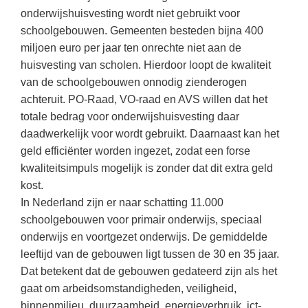
Kerst kleurplaten
Boek: Kleine werelden van het zonnestelsel
onderwijshuisvesting wordt niet gebruikt voor
Digitaal onderwijs
Lespakket ‘Circulaire Economie - van
Frans
(31)
Biologie
Leren met klassieke muziek
schoolgebouwen. Gemeenten besteden bijna 400
PUZZELS
verpakking tot nieuwe grondstof’
Cito toets
miljoen euro per jaar ten onrechte niet aan de
Techniek
(28)
Burgerschap
Lasermachine voor het onderwijs
Woordpuzzels
Gastles Zeebenen in de klas
huisvesting van scholen. Hierdoor loopt de kwaliteit
Eindexamens
Open vacature
(27)
Ckv
Lasergraaf
Kruiswoordpuzzels
van de schoolgebouwen onnodig zienderogen
Cursus Leer het heelal begrijpen
iPad scholen
Engels
(24)
Duits
achteruit. PO-Raad, VO-raad en AVS willen dat het
Onderwijs opleidingen
Van verdunningscalculator tot
LEUK IN DE KLAS
totale bedrag voor onderwijshuisvesting daar
practicumvoorbereiding: gratis online
NIEUWSARCHIEF
Duits
(21)
Economie
Gratis lesmateriaal Dove self-esteem
hulpmiddelen voor science-docenten en
Raadsels
daadwerkelijk voor wordt gebruikt. Daarnaast kan het
TOA's
Augustus 2026
Lichamelijke opvoeding
(19)
Engels
geld efficiënter worden ingezet, zodat een forse
Ontdek Memo voor de onderbouw zelf!
Rebussen
DGM in de klas
kwaliteitsimpuls mogelijk is zonder dat dit extra geld
Juli 2026
Economie
(17)
Filosofie
Maak uw leerlingen mediawijs!
kost.
Juni 2026
Frans
VACATURES PER PLAATS
Rekentuin: altijd en overal rekenen oefenen
In Nederland zijn er naar schatting 11.000
op je eigen niveau
schoolgebouwen voor primair onderwijs, speciaal
Mei 2026
Fries (Frysk)
Amsterdam
(66)
onderwijs en voortgezet onderwijs. De gemiddelde
Taalzee: adaptief oefenen en toetsen
April 2026
Geschiedenis
Rotterdam
(64)
leeftijd van de gebouwen ligt tussen de 30 en 35 jaar.
Theater als middel voor het aanleren van
Dat betekent dat de gebouwen gedateerd zijn als het
Handelswetenschappen
Almere
sociale vaardigheden
(49)
gaat om arbeidsomstandigheden, veiligheid,
Informatica
Utrecht
Lesmateriaal gebaseerd op
(45)
binnenmilieu, duurzaamheid, energieverbruik, ict-