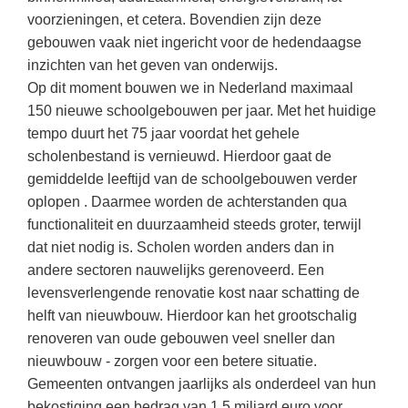
(hersen)onderzoek
Klassieke Talen
voorzieningen, et cetera. Bovendien zijn deze
Den Haag
(40)
Meesterbaan onderwijsvacatures
gebouwen vaak niet ingericht voor de hedendaagse
Dordrecht
(35)
Letterkunde
inzichten van het geven van onderwijs.
LEERMETHODEN
Zoetermeer
(18)
Levensbeschouwing
Op dit moment bouwen we in Nederland maximaal
150 nieuwe schoolgebouwen per jaar. Met het huidige
Eindhoven
(17)
Maatschappijleer
Biologie
tempo duurt het 75 jaar voordat het gehele
Haarlem
(16)
Muziek
scholenbestand is vernieuwd. Hierdoor gaat de
Examentraining
gemiddelde leeftijd van de schoolgebouwen verder
Alkmaar
(16)
Natuurkunde
Frans
oplopen . Daarmee worden de achterstanden qua
Nederlands
Geschiedenis
functionaliteit en duurzaamheid steeds groter, terwijl
dat niet nodig is. Scholen worden anders dan in
Rekenen / Wiskunde
Media
andere sectoren nauwelijks gerenoveerd. Een
Scheikunde
Nederlands
levensverlengende renovatie kost naar schatting de
helft van nieuwbouw. Hierdoor kan het grootschalig
Sociale vaardigheden
Rekenen
renoveren van oude gebouwen veel sneller dan
Spaans
Sociale vaardigheden
nieuwbouw - zorgen voor een betere situatie.
Studievaardigheden
Gemeenten ontvangen jaarlijks als onderdeel van hun
Studievaardigheden
bekostiging een bedrag van 1,5 miljard euro voor