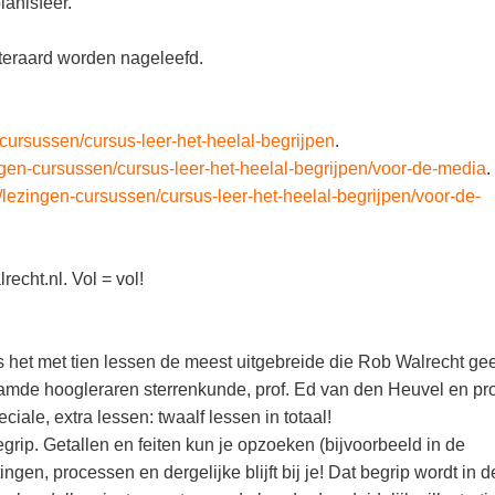
lanisfeer.
teraard worden nageleefd.
-cursussen/cursus-leer-het-heelal-begrijpen
.
ingen-cursussen/cursus-leer-het-heelal-begrijpen/voor-de-media
.
l/lezingen-cursussen/cursus-leer-het-heelal-begrijpen/voor-de-
echt.nl. Vol = vol!
is het met tien lessen de meest uitgebreide die Rob Walrecht gee
mde hoogleraren sterrenkunde, prof. Ed van den Heuvel en pro
iale, extra lessen: twaalf lessen in totaal!
egrip. Getallen en feiten kun je opzoeken (bijvoorbeeld in de
gen, processen en dergelijke blijft bij je! Dat begrip wordt in d