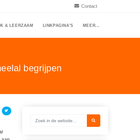
Contact
UK & LEERZAAM
LINKPAGINA'S
MEER...
eelal begrijpen
ar
n aan