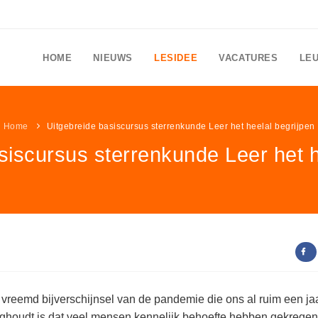
HOME
NIEUWS
LESIDEE
VACATURES
LE
Home
Uitgebreide basiscursus sterrenkunde Leer het heelal begrijpen
siscursus sterrenkunde Leer het h
vreemd bijverschijnsel van de pandemie die ons al ruim een ja
ghoudt is dat veel mensen kennelijk behoefte hebben gekrege