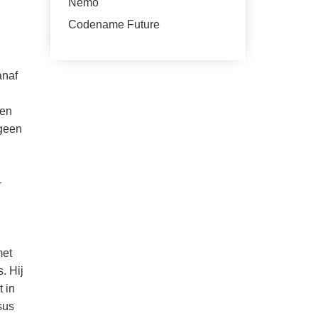
Nemo
Codename Future
anaf
ten
 geen
-
met
. Hij
 in
sus