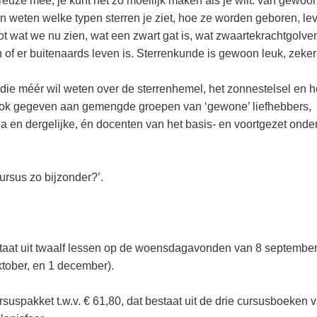
reuze mee, je kunt het zo moeilijk maken als je wilt: van gewoo
en weten welke typen sterren je ziet, hoe ze worden geboren, le
ot wat we nu zien, wat een zwart gat is, wat zwaartekrachtgolve
 of er buitenaards leven is. Sterrenkunde is gewoon leuk, zeker
die méér wil weten over de sterrenhemel, het zonnestelsel en h
 ook gegeven aan gemengde groepen van ‘gewone’ liefhebbers,
 en dergelijke, én docenten van het basis- en voortgezet onder
ursus zo bijzonder?’.
taat uit twaalf lessen op de woensdagavonden van 8 september 
tober, en 1 december).
ursuspakket t.w.v. € 61,80, dat bestaat uit de drie cursusboeken 