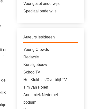
es.
Voortgezet onderwijs
Speciaal onderwijs
e
Auteurs lesideeën
Young Crowds
dt de
 te
Redactie
Kunstgebouw
SchoolTv
Het Klokhuis/Overblijf TV
r de
Tim van Polen
lijk
Annemiek Nederpel
podium
fijn