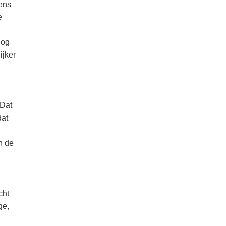
wens
e
nog
ijker
 Dat
dat
n de
cht
ge,