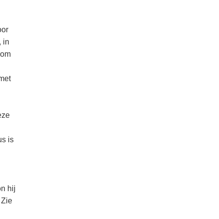
oor
 in
l om
met
eze
s is
n hij
 Zie