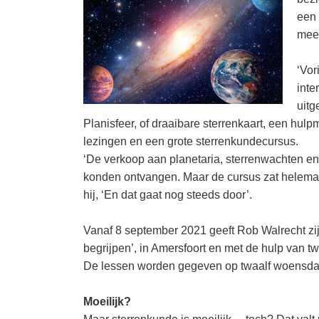
een 
meer
‘Vor
inte
uitg
Planisfeer, of draaibare sterrenkaart, een hul
lezingen en een grote sterrenkundecursus.
‘De verkoop aan planetaria, sterrenwachten en
konden ontvangen. Maar de cursus zat helemaal
hij, ‘En dat gaat nog steeds door’.
Vanaf 8 september 2021 geeft Rob Walrecht zijn
begrijpen’, in Amersfoort en met de hulp van t
De lessen worden gegeven op twaalf woensdag
Moeilijk?