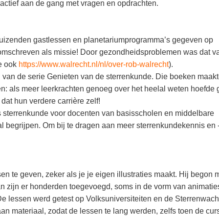
s actief aan de gang met vragen en opdrachten.
duizenden gastlessen en planetariumprogramma’s gegeven op
er omschreven als missie! Door gezondheidsproblemen was dat v
ie ook
https://www.walrecht.nl/nl/over-rob-walrecht
).
 van de serie Genieten van de sterrenkunde. Die boeken maak
en: als meer leerkrachten genoeg over het heelal weten hoefde
at hun verdere carrière zelf!
s sterrenkunde voor docenten van basisscholen en middelbare
elal begrijpen. Om bij te dragen aan meer sterrenkundekennis en 
 te geven, zeker als je je eigen illustraties maakt. Hij begon 
aan zijn er honderden toegevoegd, soms in de vorm van animaties
De lessen werd getest op Volksuniversiteiten en de Sterrenwacht
an materiaal, zodat de lessen te lang werden, zelfs toen de cur