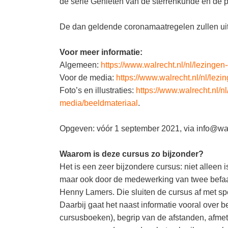
de serie Genieten van de sterrenkunde en de p
De dan geldende coronamaatregelen zullen ui
Voor meer informatie:
Algemeen:
https://www.walrecht.nl/nl/lezingen
Voor de media:
https://www.walrecht.nl/nl/lez
Foto’s en illustraties:
https://www.walrecht.nl/n
media/beeldmateriaal
.
Opgeven: vóór 1 september 2021, via info@walr
Waarom is deze cursus zo bijzonder?
Het is een zeer bijzondere cursus: niet alleen 
maar ook door de medewerking van twee befaa
Henny Lamers. Die sluiten de cursus af met spec
Daarbij gaat het naast informatie vooral over b
cursusboeken), begrip van de afstanden, afmetin