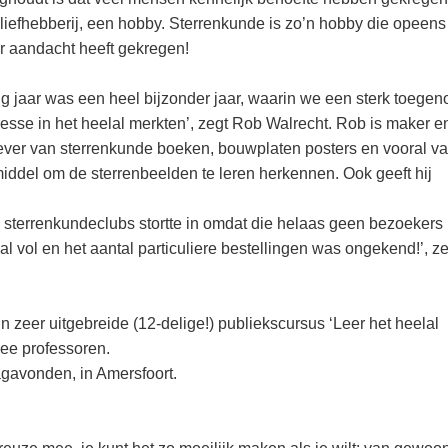
liefhebberij, een hobby. Sterrenkunde is zo’n hobby die opeens
 aandacht heeft gekregen!
ig jaar was een heel bijzonder jaar, waarin we een sterk toege
resse in het heelal merkten’, zegt Rob Walrecht. Rob is maker e
ever van sterrenkunde boeken, bouwplaten posters en vooral v
pmiddel om de sterrenbeelden te leren herkennen. Ook geeft hij
 sterrenkundeclubs stortte in omdat die helaas geen bezoekers
 vol en het aantal particuliere bestellingen was ongekend!’, ze
 zeer uitgebreide (12-delige!) publiekscursus ‘Leer het heelal
wee professoren.
avonden, in Amersfoort.