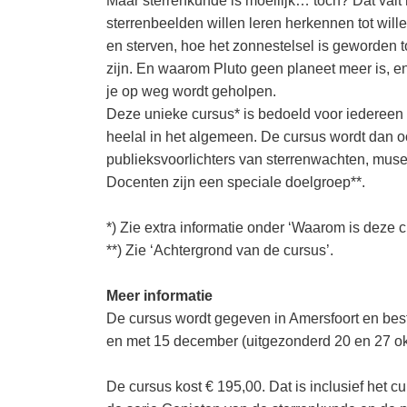
Maar sterrenkunde is moeilijk… toch? Dat valt 
sterrenbeelden willen leren herkennen tot will
en sterven, hoe het zonnestelsel is geworden t
zijn. En waarom Pluto geen planeet meer is, en
je op weg wordt geholpen.
Deze unieke cursus* is bedoeld voor iedereen 
heelal in het algemeen. De cursus wordt dan
publieksvoorlichters van sterrenwachten, musea
Docenten zijn een speciale doelgroep**.
*) Zie extra informatie onder ‘Waarom is deze c
**) Zie ‘Achtergrond van de cursus’.
Meer informatie
De cursus wordt gegeven in Amersfoort en bes
en met 15 december (uitgezonderd 20 en 27 ok
De cursus kost € 195,00. Dat is inclusief het c