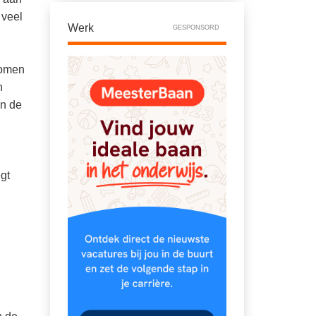
 veel
Werk
GESPONSORD
nomen
n
an de
gt