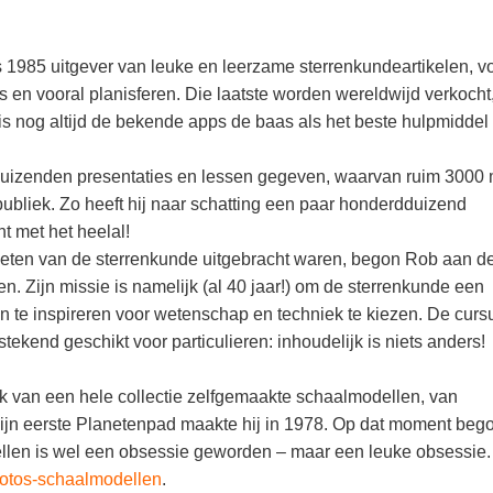
 1985 uitgever van leuke en leerzame sterrenkundeartikelen, v
 en vooral planisferen. Die laatste worden wereldwijd verkocht,
 is nog altijd de bekende apps de baas als het beste hulpmidde
 duizenden presentaties en lessen gegeven, waarvan ruim 3000 
ubliek. Zo heeft hij naar schatting een paar honderdduizend
t met het heelal!
nieten van de sterrenkunde uitgebracht waren, begon Rob aan d
en. Zijn missie is namelijk (al 40 jaar!) om de sterrenkunde een
n te inspireren voor wetenschap en techniek te kiezen. De cursu
tstekend geschikt voor particulieren: inhoudelijk is niets anders!
ruik van een hele collectie zelfgemaakte schaalmodellen, van
Zijn eerste Planetenpad maakte hij in 1978. Op dat moment bego
llen is wel een obsessie geworden – maar een leuke obsessie.
/fotos-schaalmodellen
.