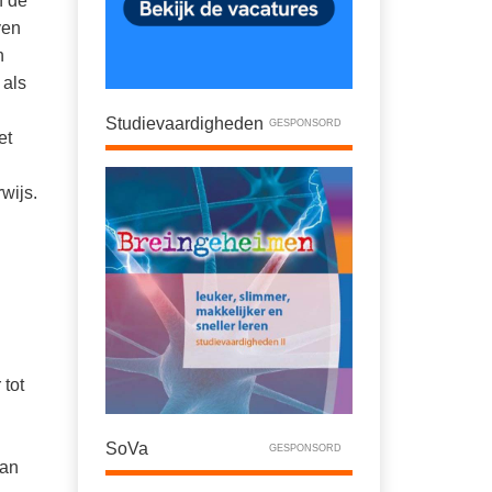
n de
ven
n
 als
Studievaardigheden
GESPONSORD
et
wijs.
tot
SoVa
GESPONSORD
van