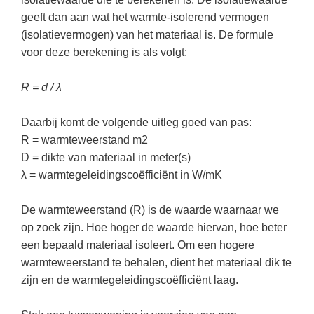
(hersen)onderzoek
Klassieke Talen
Den Haag
(40)
geeft dan aan wat het warmte-isolerend vermogen
Meesterbaan onderwijsvacatures
(isolatievermogen) van het materiaal is. De formule
Dordrecht
(35)
Letterkunde
voor deze berekening is als volgt:
LEERMETHODEN
Zoetermeer
(18)
Levensbeschouwing
R = d / λ
Eindhoven
(17)
Maatschappijleer
Biologie
Haarlem
(16)
Muziek
Examentraining
Daarbij komt de volgende uitleg goed van pas:
R = warmteweerstand m2
Alkmaar
(16)
Natuurkunde
Frans
D = dikte van materiaal in meter(s)
Nederlands
Geschiedenis
λ = warmtegeleidingscoëfficiënt in W/mK
Rekenen / Wiskunde
Media
De warmteweerstand (R) is de waarde waarnaar we
Scheikunde
Nederlands
op zoek zijn. Hoe hoger de waarde hiervan, hoe beter
Sociale vaardigheden
een bepaald materiaal isoleert. Om een hogere
Rekenen
warmteweerstand te behalen, dient het materiaal dik te
Spaans
Sociale vaardigheden
zijn en de warmtegeleidingscoëfficiënt laag.
Studievaardigheden
Studievaardigheden