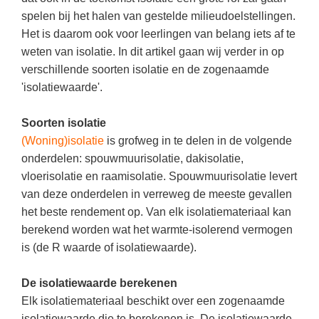
Kerst kleurplaten
Boek: Kleine werelden van het zonnestelsel
spelen bij het halen van gestelde milieudoelstellingen.
Digitaal onderwijs
Lespakket ‘Circulaire Economie - van
Frans
(31)
Biologie
Leren met klassieke muziek
PUZZELS
Het is daarom ook voor leerlingen van belang iets af te
verpakking tot nieuwe grondstof’
Cito toets
Techniek
(28)
Burgerschap
weten van isolatie. In dit artikel gaan wij verder in op
Lasermachine voor het onderwijs
Woordpuzzels
Gastles Zeebenen in de klas
verschillende soorten isolatie en de zogenaamde
Eindexamens
Open vacature
(27)
Ckv
Lasergraaf
Kruiswoordpuzzels
Cursus Leer het heelal begrijpen
'isolatiewaarde'.
iPad scholen
Engels
(24)
Duits
Onderwijs opleidingen
Van verdunningscalculator tot
LEUK IN DE KLAS
Soorten isolatie
practicumvoorbereiding: gratis online
NIEUWSARCHIEF
Duits
(21)
Economie
Gratis lesmateriaal Dove self-esteem
hulpmiddelen voor science-docenten en
Raadsels
(Woning)isolatie
is grofweg in te delen in de volgende
TOA's
Augustus 2026
Lichamelijke opvoeding
(19)
Engels
Ontdek Memo voor de onderbouw zelf!
onderdelen: spouwmuurisolatie, dakisolatie,
Rebussen
DGM in de klas
vloerisolatie en raamisolatie. Spouwmuurisolatie levert
Juli 2026
Economie
(17)
Filosofie
Maak uw leerlingen mediawijs!
van deze onderdelen in verreweg de meeste gevallen
Juni 2026
Frans
VACATURES PER PLAATS
Rekentuin: altijd en overal rekenen oefenen
het beste rendement op. Van elk isolatiemateriaal kan
op je eigen niveau
Mei 2026
berekend worden wat het warmte-isolerend vermogen
Fries (Frysk)
Amsterdam
(66)
Taalzee: adaptief oefenen en toetsen
is (de R waarde of isolatiewaarde).
April 2026
Geschiedenis
Rotterdam
(64)
Theater als middel voor het aanleren van
Handelswetenschappen
De isolatiewaarde berekenen
Almere
sociale vaardigheden
(49)
Elk isolatiemateriaal beschikt over een zogenaamde
Informatica
Utrecht
Lesmateriaal gebaseerd op
(45)
isolatiewaarde die te berekenen is. De isolatiewaarde