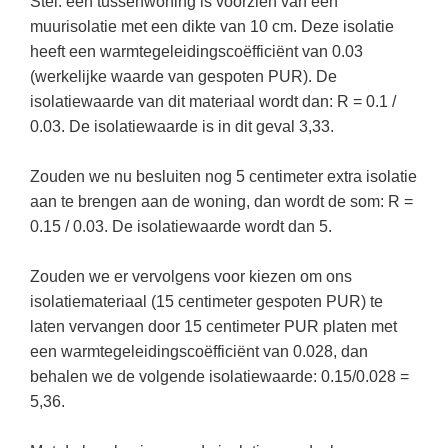
Stel: een tussenwoning is voorzien van een
Techniek
Taalvaardigheden
muurisolatie met een dikte van 10 cm. Deze isolatie
Topografie
heeft een warmtegeleidingscoëfficiënt van 0.03
LESMATERIAAL
(werkelijke waarde van gespoten PUR). De
Verkeer
Beeldende Vorming
isolatiewaarde van dit materiaal wordt dan: R = 0.1 /
Verzorging
Biologie
0.03. De isolatiewaarde is in dit geval 3,33.
Geld PO
THEMA'S
Zouden we nu besluiten nog 5 centimeter extra isolatie
Geld VO
aan te brengen aan de woning, dan wordt de som: R =
Budgetteren
0.15 / 0.03. De isolatiewaarde wordt dan 5.
Geschiedenis
De boerderij
Maatschappijleer
Zouden we er vervolgens voor kiezen om ons
Duurzaamheid
isolatiemateriaal (15 centimeter gespoten PUR) te
Orientatie
Eerste wereldoorlog
laten vervangen door 15 centimeter PUR platen met
Rekenen
een warmtegeleidingscoëfficiënt van 0.028, dan
Evolutieleer
behalen we de volgende isolatiewaarde: 0.15/0.028 =
Sociale vaardigheden
Feest- en Gedenkdagen
5,36.
Taalvaardigheid
Godsdienstonderwijs