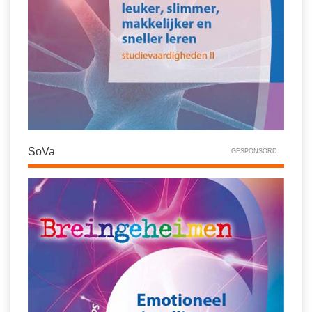
SoVa
GESPONSORD