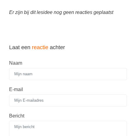
Spelletjes
Studieschuld & Hypotheek
Er zijn bij dit lesidee nog geen reacties geplaatst
Sprookjes
Middelbare school niveaus
Startpagina onderwijs
Studenten laptop
Tweede Wereldoorlog
Docentenplein nieuwsbrief
Laat een
reactie
achter
Nieuwsbrief archief
Onderwijs CV
Naam
Schoolvakanties
Huiswerkbegeleiding
E-mail
Huiswerkbegeleider zoeken
Huiswerkbegeleider worden
Bericht