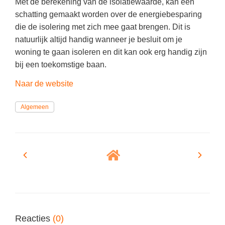
Vakoverstijgend
Met de berekening van de isolatiewaarde, kan een
Kerstfeest
schatting gemaakt worden over de energiebesparing
Verzorging
die de isolering met zich mee gaat brengen. Dit is
Kinderboekenweek
MEER...
natuurlijk altijd handig wanneer je besluit om je
Kleurplaten
woning te gaan isoleren en dit kan ook erg handig zijn
AI voor het onderwijs
Mediawijsheid
bij een toekomstige baan.
Kruiswoordpuzzels
Nieuws
Naar de website
Onderwijslonen
Onderwijsprijs
Algemeen
Vrijeschoolonderwijs
Ruimte
Montessori onderwijs
Schoolreisideeën
Jenaplanonderwijs
Schoolspullen
Daltononderwijs
Seizoenen
Schoolspullen
Seksualiteit
Onderwijsvacatures
Sinterklaas
Reacties
(0)
Afscheidstekst collega