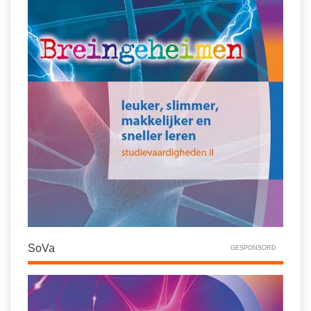
SoVa
GESPONSORD