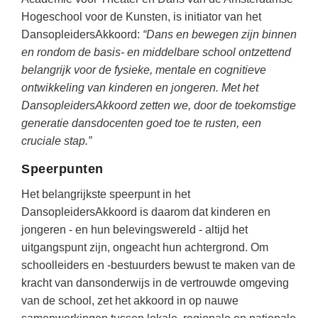
Techniek
Taalvaardigheden
Hogeschool voor de Kunsten, is initiator van het
Topografie
DansopleidersAkkoord:
“Dans en bewegen zijn binnen
LESMATERIAAL
en rondom de basis- en middelbare school ontzettend
Verkeer
Beeldende Vorming
belangrijk voor de fysieke, mentale en cognitieve
Verzorging
ontwikkeling van kinderen en jongeren. Met het
Biologie
DansopleidersAkkoord zetten we, door de toekomstige
Geld PO
THEMA'S
generatie dansdocenten goed toe te rusten, een
Geld VO
cruciale stap.”
Budgetteren
Geschiedenis
Speerpunten
De boerderij
Maatschappijleer
Het belangrijkste speerpunt in het
Duurzaamheid
DansopleidersAkkoord is daarom dat kinderen en
Orientatie
jongeren - en hun belevingswereld - altijd het
Eerste wereldoorlog
Rekenen
uitgangspunt zijn, ongeacht hun achtergrond. Om
Evolutieleer
schoolleiders en -bestuurders bewust te maken van de
Sociale vaardigheden
Feest- en Gedenkdagen
kracht van dansonderwijs in de vertrouwde omgeving
Taalvaardigheid
van de school, zet het akkoord in op nauwe
Godsdienstonderwijs