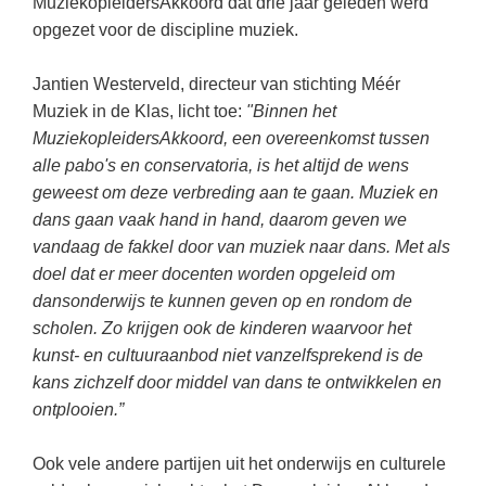
MuziekopleidersAkkoord dat drie jaar geleden werd
Spelletjes
Studieschuld & Hypotheek
opgezet voor de discipline muziek.
Sprookjes
Middelbare school niveaus
Jantien Westerveld, directeur van stichting Méér
Startpagina onderwijs
Studenten laptop
Muziek in de Klas, licht toe:
"Binnen het
Tweede Wereldoorlog
MuziekopleidersAkkoord, een overeenkomst tussen
Docentenplein nieuwsbrief
alle pabo's en conservatoria, is het altijd de wens
Nieuwsbrief archief
geweest om deze verbreding aan te gaan. Muziek en
dans gaan vaak hand in hand, daarom geven we
Onderwijs CV
vandaag de fakkel door van muziek naar dans. Met als
Schoolvakanties
doel dat er meer docenten worden opgeleid om
dansonderwijs te kunnen geven op en rondom de
Huiswerkbegeleiding
scholen. Zo krijgen ook de kinderen waarvoor het
Huiswerkbegeleider zoeken
kunst- en cultuuraanbod niet vanzelfsprekend is de
Huiswerkbegeleider worden
kans zichzelf door middel van dans te ontwikkelen en
ontplooien.”
Ook vele andere partijen uit het onderwijs en culturele