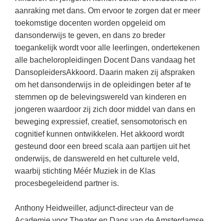
(hersen)onderzoek
Klassieke Talen
aanraking met dans. Om ervoor te zorgen dat er meer
Almere
(23)
Meesterbaan onderwijsvacatures
toekomstige docenten worden opgeleid om
Dordrecht
(20)
Letterkunde
dansonderwijs te geven, en dans zo breder
LEERMETHODEN
Eindhoven
(13)
Levensbeschouwing
toegankelijk wordt voor alle leerlingen, ondertekenen
alle bacheloropleidingen Docent Dans vandaag het
Zoetermeer
(13)
Maatschappijleer
Biologie
DansopleidersAkkoord. Daarin maken zij afspraken
Apeldoorn
(10)
Muziek
om het dansonderwijs in de opleidingen beter af te
Examentraining
stemmen op de belevingswereld van kinderen en
Nijmegen
(10)
Natuurkunde
Frans
jongeren waardoor zij zich door middel van dans en
Nederlands
Geschiedenis
beweging expressief, creatief, sensomotorisch en
cognitief kunnen ontwikkelen. Het akkoord wordt
Rekenen / Wiskunde
Media
gesteund door een breed scala aan partijen uit het
Scheikunde
Nederlands
onderwijs, de danswereld en het culturele veld,
waarbij stichting Méér Muziek in de Klas
Sociale vaardigheden
Rekenen
procesbegeleidend partner is.
Spaans
Sociale vaardigheden
Studievaardigheden
Anthony Heidweiller, adjunct-directeur van de
Studievaardigheden
Academie voor Theater en Dans van de Amsterdamse