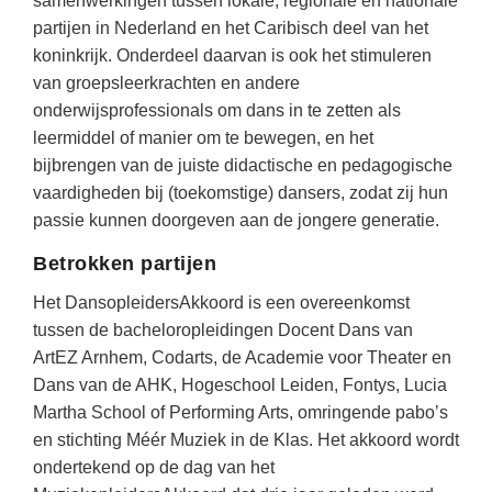
samenwerkingen tussen lokale, regionale en nationale
Vakoverstijgend
Kerstfeest
partijen in Nederland en het Caribisch deel van het
Verzorging
koninkrijk. Onderdeel daarvan is ook het stimuleren
Kinderboekenweek
van groepsleerkrachten en andere
MEER...
Kleurplaten
onderwijsprofessionals om dans in te zetten als
AI voor het onderwijs
leermiddel of manier om te bewegen, en het
Mediawijsheid
Kruiswoordpuzzels
bijbrengen van de juiste didactische en pedagogische
Nieuws
vaardigheden bij (toekomstige) dansers, zodat zij hun
Onderwijslonen
passie kunnen doorgeven aan de jongere generatie.
Onderwijsprijs
Vrijeschoolonderwijs
Betrokken partijen
Ruimte
Montessori onderwijs
Het DansopleidersAkkoord is een overeenkomst
Schoolreisideeën
Jenaplanonderwijs
tussen de bacheloropleidingen Docent Dans van
Schoolspullen
ArtEZ Arnhem, Codarts, de Academie voor Theater en
Daltononderwijs
Seizoenen
Dans van de AHK, Hogeschool Leiden, Fontys, Lucia
Schoolspullen
Martha School of Performing Arts, omringende pabo’s
Seksualiteit
en stichting Méér Muziek in de Klas. Het akkoord wordt
Onderwijsvacatures
Sinterklaas
ondertekend op de dag van het
Afscheidstekst collega