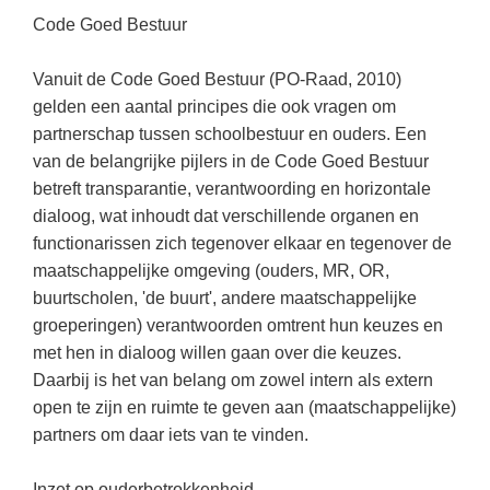
Spelletjes
Code Goed Bestuur
Studieschuld & Hypotheek
Sprookjes
Middelbare school niveaus
Vanuit de Code Goed Bestuur (PO-Raad, 2010)
Startpagina onderwijs
gelden een aantal principes die ook vragen om
Studenten laptop
Tweede Wereldoorlog
partnerschap tussen schoolbestuur en ouders. Een
Docentenplein nieuwsbrief
van de belangrijke pijlers in de Code Goed Bestuur
Nieuwsbrief archief
betreft transparantie, verantwoording en horizontale
dialoog, wat inhoudt dat verschillende organen en
Onderwijs CV
functionarissen zich tegenover elkaar en tegenover de
Schoolvakanties
maatschappelijke omgeving (ouders, MR, OR,
buurtscholen, 'de buurt', andere maatschappelijke
Huiswerkbegeleiding
groeperingen) verantwoorden omtrent hun keuzes en
Huiswerkbegeleider zoeken
met hen in dialoog willen gaan over die keuzes.
Daarbij is het van belang om zowel intern als extern
Huiswerkbegeleider worden
open te zijn en ruimte te geven aan (maatschappelijke)
partners om daar iets van te vinden.
Inzet op ouderbetrokkenheid