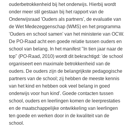
Kerst kleurplaten
Boek: Kleine werelden van het zonnestelsel
ouderbetrokkenheid bij het onderwijs. Hierbij wordt
Digitaal onderwijs
Lespakket ‘Circulaire Economie - van
Frans
(22)
Biologie
onder meer stil gestaan bij het rapport van de
Leren met klassieke muziek
PUZZELS
verpakking tot nieuwe grondstof’
Cito toets
Onderwijsraad 'Ouders als partners', de evaluatie van
Engels
(18)
Burgerschap
Lasermachine voor het onderwijs
Woordpuzzels
Gastles Zeebenen in de klas
de Wet Medezeggenschap (WMS) en het programma
Eindexamens
Techniek
(17)
Ckv
Lasergraaf
'Ouders en school samen' van het ministerie van OCW.
Kruiswoordpuzzels
Cursus Leer het heelal begrijpen
iPad scholen
De PO-Raad acht een goede relatie tussen ouders en
Open vacature
(16)
Duits
Onderwijs opleidingen
Van verdunningscalculator tot
LEUK IN DE KLAS
school van belang. In het manifest "In tien jaar naar de
practicumvoorbereiding: gratis online
NIEUWSARCHIEF
Duits
(15)
Economie
Gratis lesmateriaal Dove self-esteem
top" (PO-Raad, 2010) wordt dit bekrachtigd: 'de school
hulpmiddelen voor science-docenten en
Raadsels
TOA's
Augustus 2026
Lichamelijke opvoeding
organiseert een maximale betrokkenheid van de
(13)
Engels
Ontdek Memo voor de onderbouw zelf!
Rebussen
ouders. De ouders zijn de belangrijkste pedagogische
DGM in de klas
Juli 2026
Economie
(12)
Filosofie
Maak uw leerlingen mediawijs!
partners van de school; zij hebben de meeste kennis
Juni 2026
Frans
van het kind en hebben ook veel belang in goed
VACATURES PER PLAATS
Rekentuin: altijd en overal rekenen oefenen
op je eigen niveau
onderwijs voor hun kind'. Goede contacten tussen
Mei 2026
Fries (Frysk)
Amsterdam
(56)
school, ouders en leerlingen komen de leerprestaties
Taalzee: adaptief oefenen en toetsen
April 2026
Geschiedenis
Rotterdam
(42)
en de maatschappelijke ontwikkeling van leerlingen
Theater als middel voor het aanleren van
ten goede en werken door in de kwaliteit van de
Handelswetenschappen
Den Haag
sociale vaardigheden
(34)
school.
Informatica
Utrecht
Lesmateriaal gebaseerd op
(26)