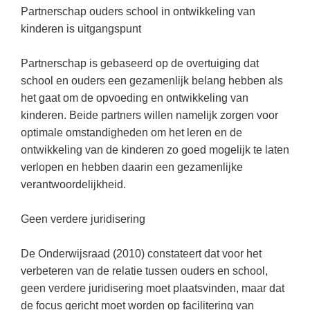
(hersen)onderzoek
Partnerschap ouders school in ontwikkeling van
Klassieke Talen
Almere
(23)
Meesterbaan onderwijsvacatures
kinderen is uitgangspunt
Dordrecht
(21)
Letterkunde
LEERMETHODEN
Partnerschap is gebaseerd op de overtuiging dat
Eindhoven
(13)
Levensbeschouwing
school en ouders een gezamenlijk belang hebben als
Zoetermeer
(13)
Maatschappijleer
Biologie
het gaat om de opvoeding en ontwikkeling van
Amersfoort
kinderen. Beide partners willen namelijk zorgen voor
(11)
Muziek
Examentraining
optimale omstandigheden om het leren en de
Apeldoorn
(10)
Natuurkunde
Frans
ontwikkeling van de kinderen zo goed mogelijk te laten
Nederlands
verlopen en hebben daarin een gezamenlijke
Geschiedenis
verantwoordelijkheid.
Rekenen / Wiskunde
Media
Scheikunde
Geen verdere juridisering
Nederlands
Sociale vaardigheden
Rekenen
De Onderwijsraad (2010) constateert dat voor het
Spaans
Sociale vaardigheden
verbeteren van de relatie tussen ouders en school,
geen verdere juridisering moet plaatsvinden, maar dat
Studievaardigheden
Studievaardigheden
de focus gericht moet worden op facilitering van