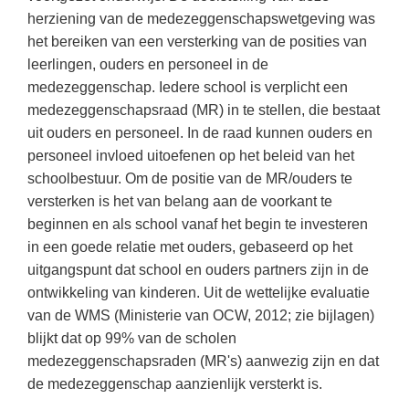
Vakoverstijgend
Kerstfeest
herziening van de medezeggenschapswetgeving was
Verzorging
het bereiken van een versterking van de posities van
Kinderboekenweek
leerlingen, ouders en personeel in de
MEER...
Kleurplaten
medezeggenschap. Iedere school is verplicht een
AI voor het onderwijs
medezeggenschapsraad (MR) in te stellen, die bestaat
Mediawijsheid
uit ouders en personeel. In de raad kunnen ouders en
Kruiswoordpuzzels
Nieuws
personeel invloed uitoefenen op het beleid van het
Onderwijslonen
schoolbestuur. Om de positie van de MR/ouders te
Onderwijsprijs
versterken is het van belang aan de voorkant te
Vrijeschoolonderwijs
Ruimte
beginnen en als school vanaf het begin te investeren
Montessori onderwijs
in een goede relatie met ouders, gebaseerd op het
Schoolreisideeën
Jenaplanonderwijs
uitgangspunt dat school en ouders partners zijn in de
Schoolspullen
ontwikkeling van kinderen. Uit de wettelijke evaluatie
Daltononderwijs
van de WMS (Ministerie van OCW, 2012; zie bijlagen)
Seizoenen
Schoolspullen
blijkt dat op 99% van de scholen
Seksualiteit
medezeggenschapsraden (MR's) aanwezig zijn en dat
Onderwijsvacatures
Sinterklaas
de medezeggenschap aanzienlijk versterkt is.
Afscheidstekst collega