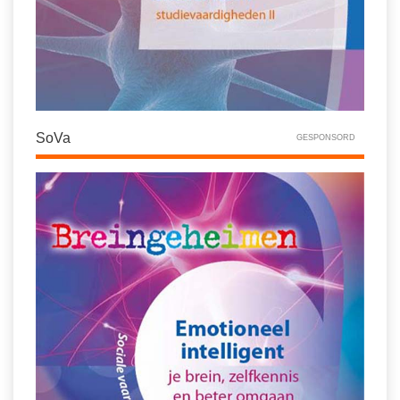
SoVa
GESPONSORD