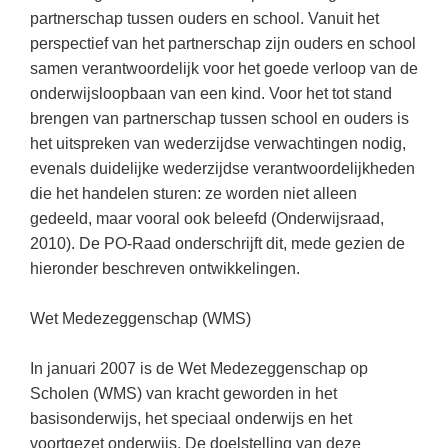
Techniek
Taalvaardigheden
partnerschap tussen ouders en school. Vanuit het
perspectief van het partnerschap zijn ouders en school
Topografie
LESMATERIAAL
samen verantwoordelijk voor het goede verloop van de
Verkeer
Beeldende Vorming
onderwijsloopbaan van een kind. Voor het tot stand
Verzorging
brengen van partnerschap tussen school en ouders is
Biologie
het uitspreken van wederzijdse verwachtingen nodig,
Geld PO
THEMA'S
evenals duidelijke wederzijdse verantwoordelijkheden
die het handelen sturen: ze worden niet alleen
Geld VO
Budgetteren
gedeeld, maar vooral ook beleefd (Onderwijsraad,
Geschiedenis
2010). De PO-Raad onderschrijft dit, mede gezien de
De boerderij
hieronder beschreven ontwikkelingen.
Maatschappijleer
Duurzaamheid
Orientatie
Wet Medezeggenschap (WMS)
Eerste wereldoorlog
Rekenen
Evolutieleer
In januari 2007 is de Wet Medezeggenschap op
Sociale vaardigheden
Scholen (WMS) van kracht geworden in het
Feest- en Gedenkdagen
Taalvaardigheid
basisonderwijs, het speciaal onderwijs en het
Godsdienstonderwijs
voortgezet onderwijs. De doelstelling van deze