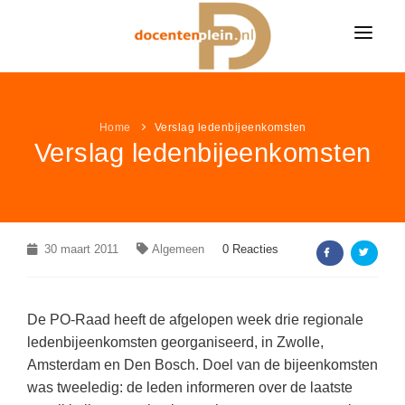
HOME
NIEUWS
Home
Verslag ledenbijeenkomsten
Verslag ledenbijeenkomsten
ONDERWIJSNIEUWS
LESIDEE
Alle onderwijsnieuws
LESIDEE CATEGORIËN
VACATURES
Algemeen
Alle lesideeën
Bekijk alle onderwijsvacatures »
LEUK & LEERZAAM
30 maart 2011
Algemeen
0 Reacties
Basisonderwijs
Algemeen
KLEURPLATEN
LINKPAGINA'S
Voortgezet onderwijs
Basisonderwijs
VACATURES PER VAK
Alle kleurplaten
MEER...
De PO-Raad heeft de afgelopen week drie regionale
Speciaal onderwijs
VAKKEN
Voortgezet onderwijs
Groepsleerkracht
(366)
ledenbijeenkomsten georganiseerd, in Zwolle,
Boerderij kleurplaten
Amsterdam en Den Bosch. Doel van de bijeenkomsten
NIEUWSDOSSIER
Speciaal onderwijs
AANBIEDINGEN
Nederlands
(86)
Aardrijkskunde / ANW
Sprookjes kleurplaten
was tweeledig: de leden informeren over de laatste
Pesten op school
LAATSTE LESIDEEËN
Wiskunde
(44)
Bewegingsonderwijs