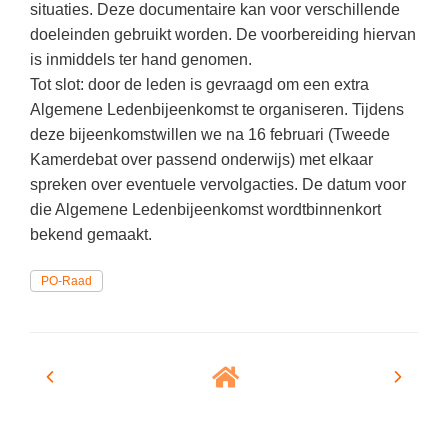
Techniek
situaties. Deze documentaire kan voor verschillende
Taalvaardigheden
doeleinden gebruikt worden. De voorbereiding hiervan
Topografie
LESMATERIAAL
is inmiddels ter hand genomen.
Verkeer
Tot slot: door de leden is gevraagd om een extra
Beeldende Vorming
Algemene Ledenbijeenkomst te organiseren. Tijdens
Verzorging
Biologie
deze bijeenkomstwillen we na 16 februari (Tweede
Kamerdebat over passend onderwijs) met elkaar
Geld PO
THEMA'S
spreken over eventuele vervolgacties. De datum voor
Geld VO
die Algemene Ledenbijeenkomst wordtbinnenkort
Budgetteren
Geschiedenis
bekend gemaakt.
De boerderij
Maatschappijleer
PO-Raad
Duurzaamheid
Orientatie
Eerste wereldoorlog
Rekenen
Evolutieleer
Sociale vaardigheden
Feest- en Gedenkdagen
Taalvaardigheid
Godsdienstonderwijs