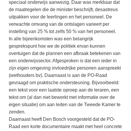
(hersen)onderzoek
speciaal onderwijs aanwezig. Daar was merkbaar dat
Klassieke Talen
Den Haag
(46)
de maatregelen die de minister beschrijft, desastreus
Meesterbaan onderwijsvacatures
uitpakken voor de leerlingen en het personeel. De
Dordrecht
(36)
Letterkunde
verwachte omvang van de ontslagen varieert per
LEERMETHODEN
Lelystad
(19)
Levensbeschouwing
instelling van 25 % tot zelfs 50 % van het personeel.
Alkmaar
(18)
Maatschappijleer
In alle bijeenkomsten was een belangrijk
Biologie
gesprekspunt hoe we de politiek ervan kunnen
Eindhoven
(18)
Muziek
Examentraining
overtuigen dat de plannen een afbraak betekenen van
Zoetermeer
(17)
Natuurkunde
een onderwijssector. Afgesproken is dat een ieder in
Frans
zijn eigen omgeving invloedrijke personen aanspreekt
Nederlands
Geschiedenis
(wethouders bv). Daarnaast is aan de PO-Raad
Rekenen / Wiskunde
Media
gevraagd om praktische ondersteuning. Bijvoorbeeld:
een tekst voor een laatste oproep aan de leraren, een
Scheikunde
Nederlands
tekst om (al dan niet bewerkt met informatie over de
Sociale vaardigheden
Rekenen
eigen situatie) om aan leden van de Tweede Kamer te
zenden.
Spaans
Sociale vaardigheden
Daarnaast heeft Den Bosch voorgesteld dat de PO-
Studievaardigheden
Studievaardigheden
Raad een korte documentaire maakt met heel concrete