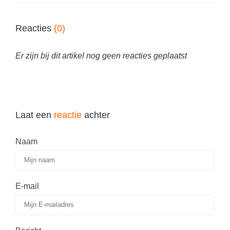
Vakoverstijgend
Kerstfeest
Verzorging
Reacties
(0)
Kinderboekenweek
MEER...
Kleurplaten
Er zijn bij dit artikel nog geen reacties geplaatst
AI voor het onderwijs
Mediawijsheid
Kruiswoordpuzzels
Nieuws
Onderwijslonen
Onderwijsprijs
Vrijeschoolonderwijs
Laat een
reactie
achter
Ruimte
Montessori onderwijs
Naam
Schoolreisideeën
Jenaplanonderwijs
Schoolspullen
Daltononderwijs
Seizoenen
E-mail
Schoolspullen
Seksualiteit
Onderwijsvacatures
Sinterklaas
Afscheidstekst collega