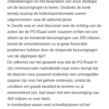
ontwikkelingen en het bespreken van onze strategie
Kerst kleurplaten
Boek: Kleine werelden van het zonnestelsel
Digitaal onderwijs
om de bezuinigingen te keren. Ondanks de korte
Lespakket ‘Circulaire Economie - van
Frans
(34)
Biologie
Leren met klassieke muziek
PUZZELS
verpakking tot nieuwe grondstof’
termijn waarop de ledenbijeenkomsten waren
Cito toets
Techniek
(29)
Burgerschap
Lasermachine voor het onderwijs
uitgeschreven, was de opkomst groot.
Woordpuzzels
Gastles Zeebenen in de klas
Eindexamens
In Zwolle was er veel discussie over de richting van de
Open vacature
(29)
Ckv
Lasergraaf
Kruiswoordpuzzels
Cursus Leer het heelal begrijpen
acties die de PO-Raad voert: waarom richten we ons
iPad scholen
Engels
(27)
Duits
Onderwijs opleidingen
alleen op de komende bezuinigingen van 300 miljoen,
Van verdunningscalculator tot
LEUK IN DE KLAS
practicumvoorbereiding: gratis online
NIEUWSARCHIEF
Duits
(23)
Economie
terwijl de schoolbesturen nu al grote financiële
Gratis lesmateriaal Dove self-esteem
hulpmiddelen voor science-docenten en
Raadsels
problemen hebben door de sluipende bezuinigingen
TOA's
Augustus 2026
Lichamelijke opvoeding
(20)
Engels
Ontdek Memo voor de onderbouw zelf!
Rebussen
van de afgelopen tijd?
DGM in de klas
Juli 2026
Economie
(18)
Filosofie
De uitkomst van het gesprek was dat de PO-Raad in
Maak uw leerlingen mediawijs!
zijn communicatie nadrukkelijk naar voren brengt dat
Juni 2026
Frans
VACATURES PER PLAATS
Rekentuin: altijd en overal rekenen oefenen
de plannen voor passend onderwijs een onmogelijke
op je eigen niveau
Mei 2026
Fries (Frysk)
Amsterdam
(91)
opgave zijn voor het gehele onderwijs, omdat de
Taalzee: adaptief oefenen en toetsen
condities om goede kwaliteit te leveren nu al
April 2026
Geschiedenis
Rotterdam
(68)
ontoereikend zijn, laat staan met een bezuiniging van
Theater als middel voor het aanleren van
Handelswetenschappen
Almere
sociale vaardigheden
(49)
300 miljoen er over heen.
In Amsterdam waren veel schoolbesturen uit het
Informatica
Utrecht
Lesmateriaal gebaseerd op
(47)