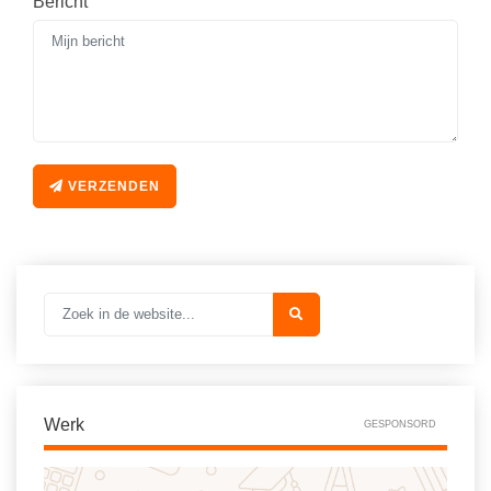
Bericht
Spelletjes
Studieschuld & Hypotheek
Sprookjes
Middelbare school niveaus
Startpagina onderwijs
Studenten laptop
Tweede Wereldoorlog
Docentenplein nieuwsbrief
Nieuwsbrief archief
VERZENDEN
Onderwijs CV
Schoolvakanties
Huiswerkbegeleiding
Huiswerkbegeleider zoeken
Huiswerkbegeleider worden
Werk
GESPONSORD