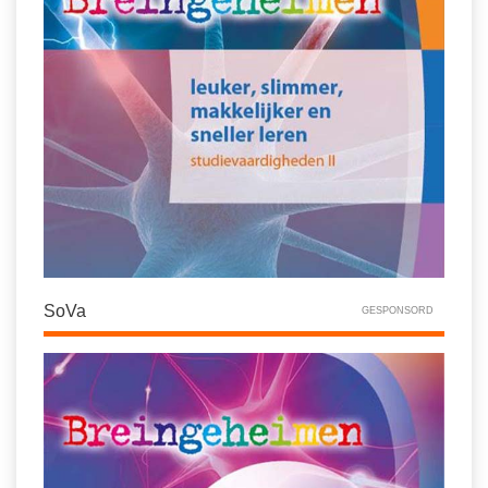
SoVa
GESPONSORD