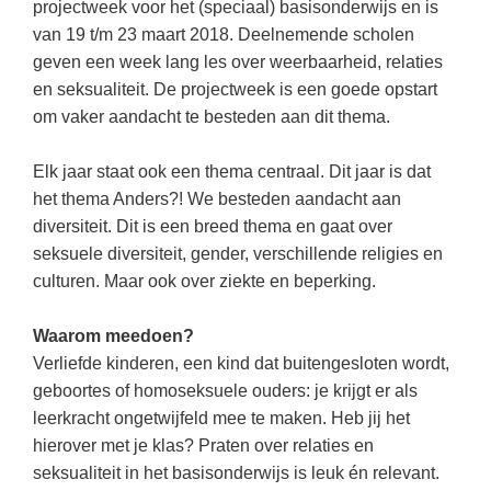
Kerst kleurplaten
Boek: Kleine werelden van het zonnestelsel
projectweek voor het (speciaal) basisonderwijs en is
Digitaal onderwijs
van 19 t/m 23 maart 2018. Deelnemende scholen
Lespakket ‘Circulaire Economie - van
Frans
(31)
Biologie
Leren met klassieke muziek
PUZZELS
verpakking tot nieuwe grondstof’
geven een week lang les over weerbaarheid, relaties
Cito toets
Techniek
(28)
Burgerschap
Lasermachine voor het onderwijs
en seksualiteit. De projectweek is een goede opstart
Woordpuzzels
Gastles Zeebenen in de klas
Eindexamens
Open vacature
om vaker aandacht te besteden aan dit thema.
(27)
Ckv
Lasergraaf
Kruiswoordpuzzels
Cursus Leer het heelal begrijpen
iPad scholen
Engels
(24)
Duits
Onderwijs opleidingen
Elk jaar staat ook een thema centraal. Dit jaar is dat
Van verdunningscalculator tot
LEUK IN DE KLAS
practicumvoorbereiding: gratis online
NIEUWSARCHIEF
Duits
(21)
Economie
het thema Anders?! We besteden aandacht aan
Gratis lesmateriaal Dove self-esteem
hulpmiddelen voor science-docenten en
Raadsels
TOA's
diversiteit. Dit is een breed thema en gaat over
Augustus 2026
Lichamelijke opvoeding
(19)
Engels
Ontdek Memo voor de onderbouw zelf!
Rebussen
seksuele diversiteit, gender, verschillende religies en
DGM in de klas
Juli 2026
Economie
(17)
Filosofie
culturen. Maar ook over ziekte en beperking.
Maak uw leerlingen mediawijs!
Juni 2026
Frans
VACATURES PER PLAATS
Rekentuin: altijd en overal rekenen oefenen
Waarom meedoen?
op je eigen niveau
Mei 2026
Fries (Frysk)
Amsterdam
(66)
Verliefde kinderen, een kind dat buitengesloten wordt,
Taalzee: adaptief oefenen en toetsen
April 2026
geboortes of homoseksuele ouders: je krijgt er als
Geschiedenis
Rotterdam
(64)
leerkracht ongetwijfeld mee te maken. Heb jij het
Theater als middel voor het aanleren van
Handelswetenschappen
Almere
sociale vaardigheden
(49)
hierover met je klas? Praten over relaties en
seksualiteit in het basisonderwijs is leuk én relevant.
Informatica
Utrecht
Lesmateriaal gebaseerd op
(45)