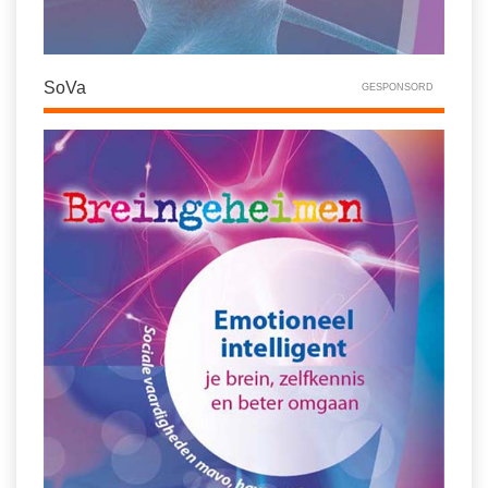
SoVa
GESPONSORD