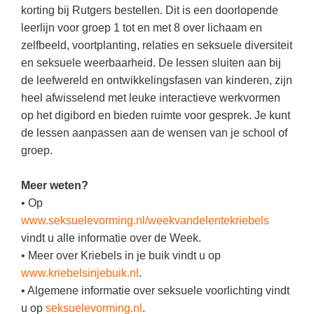
Spelletjes
korting bij Rutgers bestellen. Dit is een doorlopende
Studieschuld & Hypotheek
leerlijn voor groep 1 tot en met 8 over lichaam en
Sprookjes
Middelbare school niveaus
zelfbeeld, voortplanting, relaties en seksuele diversiteit
Startpagina onderwijs
en seksuele weerbaarheid. De lessen sluiten aan bij
Studenten laptop
de leefwereld en ontwikkelingsfasen van kinderen, zijn
Tweede Wereldoorlog
Docentenplein nieuwsbrief
heel afwisselend met leuke interactieve werkvormen
op het digibord en bieden ruimte voor gesprek. Je kunt
Nieuwsbrief archief
de lessen aanpassen aan de wensen van je school of
Onderwijs CV
groep.
Schoolvakanties
Meer weten?
Huiswerkbegeleiding
• Op
Huiswerkbegeleider zoeken
www.seksuelevorming.nl/weekvandelentekriebels
vindt u alle informatie over de Week.
Huiswerkbegeleider worden
• Meer over Kriebels in je buik vindt u op
www.kriebelsinjebuik.nl
.
• Algemene informatie over seksuele voorlichting vindt
u op
seksuelevorming.nl
.