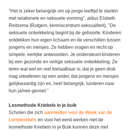
Vakoverstijgend
Kerstfeest
"Het is zeker belangrijk om op jonge leeftijd te starten
Verzorging
Kinderboekenweek
met relationele en seksuele vorming", aldus Elsbeth
MEER...
Reitzema (Rutgers, kenniscentrum seksualiteit), "De
Kleurplaten
seksuele ontwikkeling begint bij de geboorte. Kinderen
AI voor het onderwijs
Mediawijsheid
ontdekken hun eigen lichaam en de verschillen tussen
Kruiswoordpuzzels
jongens en meisjes. Ze hebben vragen en recht op
Nieuws
Onderwijslonen
simpele, eerlijke antwoorden. Je ondersteunt kinderen
Onderwijsprijs
bij een gezonde en veilige seksuele ontwikkeling. Ze
Vrijeschoolonderwijs
leren wat wel en niet toelaatbaar is, dat je geen druk
Ruimte
Montessori onderwijs
mag uitoefenen op een ander, dat jongens en meisjes
Schoolreisideeën
gelijkwaardig zijn en, heel belangrijk, luisteren naar
Jenaplanonderwijs
Schoolspullen
hun ja/nee-gevoel."
Daltononderwijs
Seizoenen
Lesmethode Kriebels in je buik
Schoolspullen
Seksualiteit
Scholen die zich
aanmelden voor de Week van de
Onderwijsvacatures
Lentekriebels
en voor het eerst werken met de
Sinterklaas
lesmethode Kriebels in je Buik kunnen deze met
Afscheidstekst collega