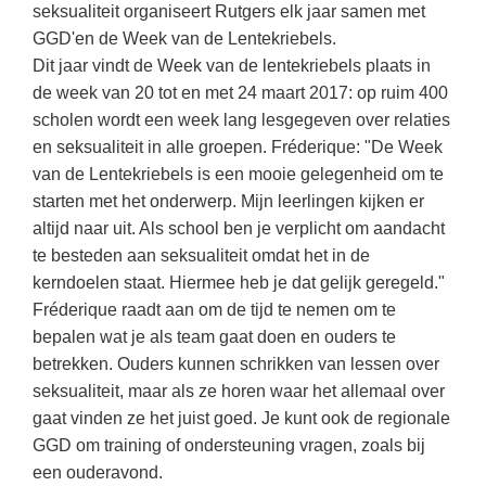
Techniek
seksualiteit organiseert Rutgers elk jaar samen met
Taalvaardigheden
GGD'en de Week van de Lentekriebels.
Topografie
LESMATERIAAL
Dit jaar vindt de Week van de lentekriebels plaats in
Verkeer
de week van 20 tot en met 24 maart 2017: op ruim 400
Beeldende Vorming
scholen wordt een week lang lesgegeven over relaties
Verzorging
Biologie
en seksualiteit in alle groepen. Fréderique: "De Week
van de Lentekriebels is een mooie gelegenheid om te
Geld PO
THEMA'S
starten met het onderwerp. Mijn leerlingen kijken er
Geld VO
altijd naar uit. Als school ben je verplicht om aandacht
Budgetteren
Geschiedenis
te besteden aan seksualiteit omdat het in de
De boerderij
kerndoelen staat. Hiermee heb je dat gelijk geregeld."
Maatschappijleer
Fréderique raadt aan om de tijd te nemen om te
Duurzaamheid
Orientatie
bepalen wat je als team gaat doen en ouders te
Eerste wereldoorlog
betrekken. Ouders kunnen schrikken van lessen over
Rekenen
Evolutieleer
seksualiteit, maar als ze horen waar het allemaal over
Sociale vaardigheden
gaat vinden ze het juist goed. Je kunt ook de regionale
Feest- en Gedenkdagen
GGD om training of ondersteuning vragen, zoals bij
Taalvaardigheid
Godsdienstonderwijs
een ouderavond.