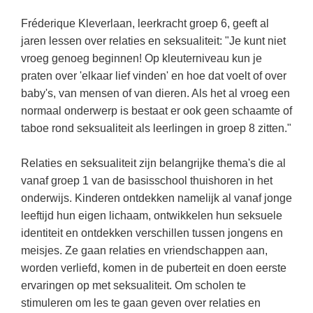
(hersen)onderzoek
Klassieke Talen
Den Haag
(40)
Fréderique Kleverlaan, leerkracht groep 6, geeft al
Meesterbaan onderwijsvacatures
Dordrecht
jaren lessen over relaties en seksualiteit: "Je kunt niet
(35)
Letterkunde
vroeg genoeg beginnen! Op kleuterniveau kun je
LEERMETHODEN
Zoetermeer
(18)
Levensbeschouwing
praten over 'elkaar lief vinden' en hoe dat voelt of over
Eindhoven
(17)
Maatschappijleer
baby's, van mensen of van dieren. Als het al vroeg een
Biologie
normaal onderwerp is bestaat er ook geen schaamte of
Haarlem
(16)
Muziek
Examentraining
taboe rond seksualiteit als leerlingen in groep 8 zitten."
Alkmaar
(16)
Natuurkunde
Frans
Relaties en seksualiteit zijn belangrijke thema's die al
Nederlands
Geschiedenis
vanaf groep 1 van de basisschool thuishoren in het
Rekenen / Wiskunde
Media
onderwijs. Kinderen ontdekken namelijk al vanaf jonge
leeftijd hun eigen lichaam, ontwikkelen hun seksuele
Scheikunde
Nederlands
identiteit en ontdekken verschillen tussen jongens en
Sociale vaardigheden
Rekenen
meisjes. Ze gaan relaties en vriendschappen aan,
worden verliefd, komen in de puberteit en doen eerste
Spaans
Sociale vaardigheden
ervaringen op met seksualiteit. Om scholen te
Studievaardigheden
Studievaardigheden
stimuleren om les te gaan geven over relaties en