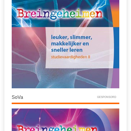
SoVa
GESPONSORD