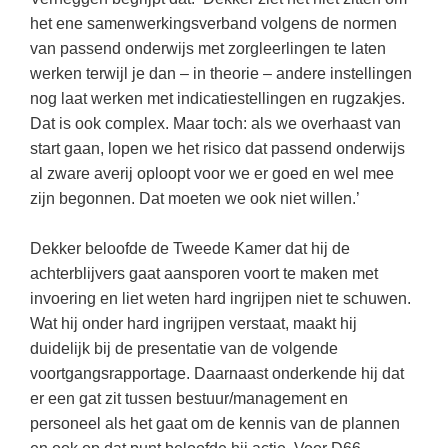
Techniek
Taalvaardigheden
het ene samenwerkingsverband volgens de normen
Topografie
van passend onderwijs met zorgleerlingen te laten
LESMATERIAAL
werken terwijl je dan – in theorie – andere instellingen
Verkeer
Beeldende Vorming
nog laat werken met indicatiestellingen en rugzakjes.
Verzorging
Dat is ook complex. Maar toch: als we overhaast van
Biologie
start gaan, lopen we het risico dat passend onderwijs
Geld PO
THEMA'S
al zware averij oploopt voor we er goed en wel mee
Geld VO
zijn begonnen. Dat moeten we ook niet willen.’
Budgetteren
Geschiedenis
Dekker beloofde de Tweede Kamer dat hij de
De boerderij
Maatschappijleer
achterblijvers gaat aansporen voort te maken met
Duurzaamheid
invoering en liet weten hard ingrijpen niet te schuwen.
Orientatie
Wat hij onder hard ingrijpen verstaat, maakt hij
Eerste wereldoorlog
Rekenen
duidelijk bij de presentatie van de volgende
Evolutieleer
voortgangsrapportage. Daarnaast onderkende hij dat
Sociale vaardigheden
Feest- en Gedenkdagen
er een gat zit tussen bestuur/management en
Taalvaardigheid
personeel als het gaat om de kennis van de plannen
Godsdienstonderwijs