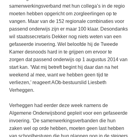
Kerst kleurplaten
Boek: Kleine werelden van het zonnestelsel
samenwerkingsverband met hun collega’s in de regio
Digitaal onderwijs
Lespakket ‘Circulaire Economie - van
Frans
(22)
Biologie
Leren met klassieke muziek
moeten hebben opgericht om zorgleerlingen op te
PUZZELS
verpakking tot nieuwe grondstof’
Cito toets
vangen. Maar van de 152 regionale combinaties voor
Engels
(18)
Burgerschap
Lasermachine voor het onderwijs
Woordpuzzels
Gastles Zeebenen in de klas
passend onderwijs zijn er maar 100 klaar. Desondanks
Eindexamens
Techniek
(17)
Ckv
Lasergraaf
Kruiswoordpuzzels
wil staatssecretaris Dekker nog niets weten van een
Cursus Leer het heelal begrijpen
iPad scholen
Open vacature
(16)
Duits
gefaseerde invoering. Wel beloofde hij de Tweede
Onderwijs opleidingen
Van verdunningscalculator tot
LEUK IN DE KLAS
Kamer desnoods hard in te grijpen om ervoor te
practicumvoorbereiding: gratis online
NIEUWSARCHIEF
Duits
(15)
Economie
Gratis lesmateriaal Dove self-esteem
hulpmiddelen voor science-docenten en
Raadsels
zorgen dat passend onderwijs op 1 augustus 2014 van
TOA's
Augustus 2026
Lichamelijke opvoeding
(13)
Engels
start kan. ‘Wat mij betreft begint hij daar dan na het
Ontdek Memo voor de onderbouw zelf!
Rebussen
DGM in de klas
weekend al mee, want we hebben geen tijd te
Juli 2026
Economie
(12)
Filosofie
Maak uw leerlingen mediawijs!
verliezen,’ reageert AOb-bestuurslid Liesbeth
Juni 2026
Frans
VACATURES PER PLAATS
Rekentuin: altijd en overal rekenen oefenen
Verheggen.
op je eigen niveau
Mei 2026
Fries (Frysk)
Amsterdam
(56)
Verheggen had eerder deze week namens de
Taalzee: adaptief oefenen en toetsen
April 2026
Geschiedenis
Rotterdam
(42)
Algemene Onderwijsbond gepleit voor een gefaseerde
Theater als middel voor het aanleren van
invoering. ‘De samenwerkingsverbanden die hun
Handelswetenschappen
Den Haag
sociale vaardigheden
(34)
zaken wel op orde hebben, moeten geen last hebben
Informatica
Utrecht
Lesmateriaal gebaseerd op
(26)
van schoolbesturen die hun plannen nog in de steigers