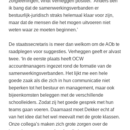
zorgleerlingen, vindt Verheggen positief. ‘Anders ben
Spelletjes
Studieschuld & Hypotheek
ik bang dat de samenwerkingsverbanden er
Sprookjes
bestuurlijk-juridisch straks helemaal klaar voor zijn,
Middelbare school niveaus
maar dat de mensen die het mogen uitvoeren niet
Startpagina onderwijs
Studenten laptop
weten waar ze moeten beginnen.’
Tweede Wereldoorlog
Docentenplein nieuwsbrief
De staatssecretaris is meer dan welkom om de AOb te
Nieuwsbrief archief
raadplegen voor suggesties. Verheggen geeft er alvast
twee. ‘In de eerste plaats heeft OCW
Onderwijs CV
accountmanagers ingezet rond de formatie van de
Schoolvakanties
samenwerkingsverbanden. Het lijkt me een hele
goede zaak als die zich in hun communicatie niet
Huiswerkbegeleiding
beperken tot het bestuur en management, maar ook
Huiswerkbegeleider zoeken
bijeenkomsten beleggen met de verschillende
Huiswerkbegeleider worden
schoolleiders. Zodat zij het goede gesprek met hun
teams gaan voeren. Daarnaast moet Dekker echt af
van het idee dat het wel meevalt met de grote klassen.
Onze collega’s maken zich grote zorgen over de