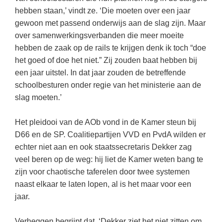
(hersen)onderzoek
Klassieke Talen
hebben staan,’ vindt ze. ‘Die moeten over een jaar
Almere
(23)
Meesterbaan onderwijsvacatures
gewoon met passend onderwijs aan de slag zijn. Maar
Dordrecht
(21)
Letterkunde
over samenwerkingsverbanden die meer moeite
LEERMETHODEN
Eindhoven
(13)
Levensbeschouwing
hebben de zaak op de rails te krijgen denk ik toch “doe
het goed of doe het niet.” Zij zouden baat hebben bij
Zoetermeer
(13)
Maatschappijleer
Biologie
een jaar uitstel. In dat jaar zouden de betreffende
Amersfoort
(11)
Muziek
schoolbesturen onder regie van het ministerie aan de
Examentraining
slag moeten.’
Apeldoorn
(10)
Natuurkunde
Frans
Nederlands
Geschiedenis
Het pleidooi van de AOb vond in de Kamer steun bij
D66 en de SP. Coalitiepartijen VVD en PvdA wilden er
Rekenen / Wiskunde
Media
echter niet aan en ook staatssecretaris Dekker zag
Scheikunde
Nederlands
veel beren op de weg: hij liet de Kamer weten bang te
zijn voor chaotische taferelen door twee systemen
Sociale vaardigheden
Rekenen
naast elkaar te laten lopen, al is het maar voor een
Spaans
Sociale vaardigheden
jaar.
Studievaardigheden
Studievaardigheden
Verheggen begrijpt dat. ‘Dekker ziet het niet zitten om