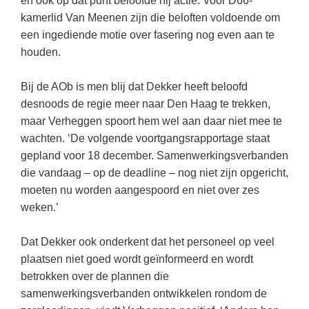
en ook op dat punt beloofde hij actie. Voor D66-
Vakoverstijgend
Kerstfeest
kamerlid Van Meenen zijn die beloften voldoende om
Verzorging
een ingediende motie over fasering nog even aan te
Kinderboekenweek
houden.
MEER...
Kleurplaten
AI voor het onderwijs
Bij de AOb is men blij dat Dekker heeft beloofd
Mediawijsheid
Kruiswoordpuzzels
desnoods de regie meer naar Den Haag te trekken,
Nieuws
maar Verheggen spoort hem wel aan daar niet mee te
Onderwijslonen
wachten. ‘De volgende voortgangsrapportage staat
Onderwijsprijs
Vrijeschoolonderwijs
gepland voor 18 december. Samenwerkingsverbanden
Ruimte
die vandaag – op de deadline – nog niet zijn opgericht,
Montessori onderwijs
moeten nu worden aangespoord en niet over zes
Schoolreisideeën
Jenaplanonderwijs
weken.’
Schoolspullen
Daltononderwijs
Seizoenen
Dat Dekker ook onderkent dat het personeel op veel
Schoolspullen
plaatsen niet goed wordt geïnformeerd en wordt
Seksualiteit
betrokken over de plannen die
Onderwijsvacatures
Sinterklaas
samenwerkingsverbanden ontwikkelen rondom de
Afscheidstekst collega